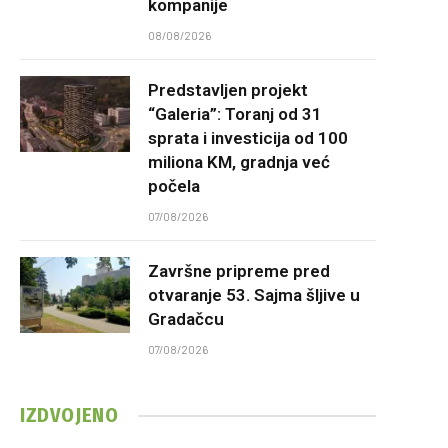
kompanije
08/08/2026
Predstavljen projekt
“Galeria”: Toranj od 31
sprata i investicija od 100
miliona KM, gradnja već
počela
07/08/2026
Završne pripreme pred
otvaranje 53. Sajma šljive u
Gradačcu
07/08/2026
IZDVOJENO