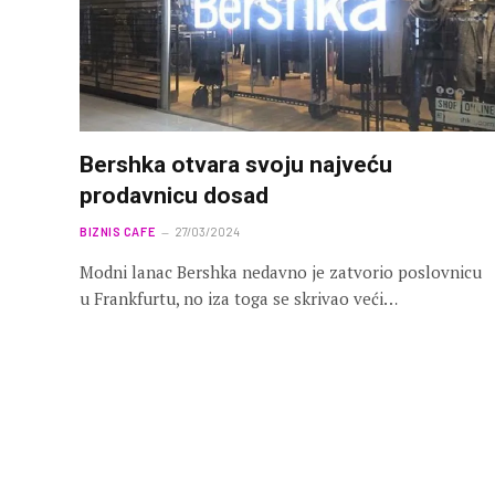
Bershka otvara svoju najveću
prodavnicu dosad
BIZNIS CAFE
27/03/2024
Modni lanac Bershka nedavno je zatvorio poslovnicu
u Frankfurtu, no iza toga se skrivao veći…