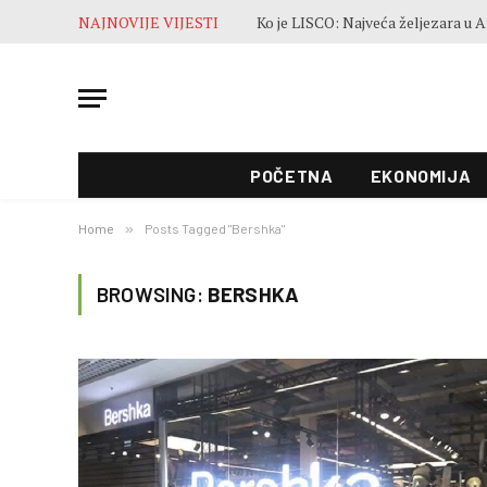
NAJNOVIJE VIJESTI
POČETNA
EKONOMIJA
Home
»
Posts Tagged "Bershka"
BROWSING:
BERSHKA