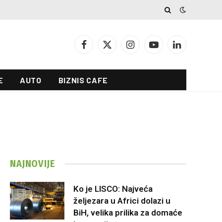
Facebook
X
Instagram
YouTube
LinkedIn
(Twitter)
E
AUTO
BIZNIS CAFE
NAJNOVIJE
Ko je LISCO: Najveća
željezara u Africi dolazi u
BiH, velika prilika za domaće