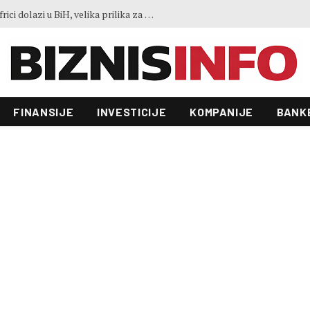
Ko je LISCO: Najveća željezara u Africi dolazi u BiH, velika prilika za domaće kompanije
FINANSIJE
INVESTICIJE
KOMPANIJE
BANK