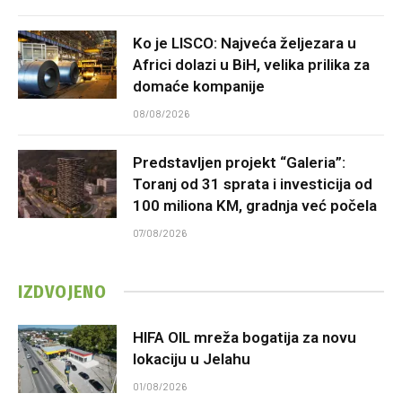
Ko je LISCO: Najveća željezara u
Africi dolazi u BiH, velika prilika za
domaće kompanije
08/08/2026
Predstavljen projekt “Galeria”:
Toranj od 31 sprata i investicija od
100 miliona KM, gradnja već počela
07/08/2026
IZDVOJENO
HIFA OIL mreža bogatija za novu
lokaciju u Jelahu
01/08/2026