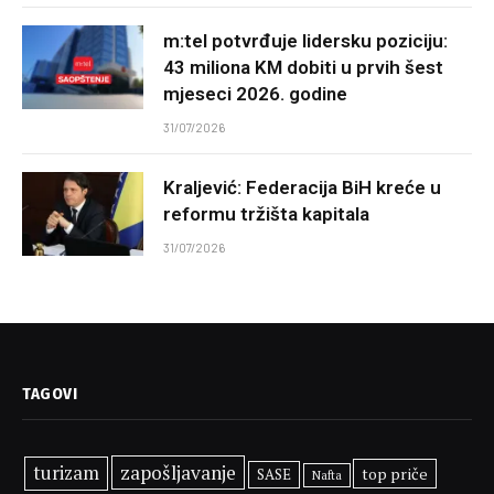
m:tel potvrđuje lidersku poziciju:
43 miliona KM dobiti u prvih šest
mjeseci 2026. godine
31/07/2026
Kraljević: Federacija BiH kreće u
reformu tržišta kapitala
31/07/2026
TAGOVI
zapošljavanje
turizam
top priče
SASE
Nafta