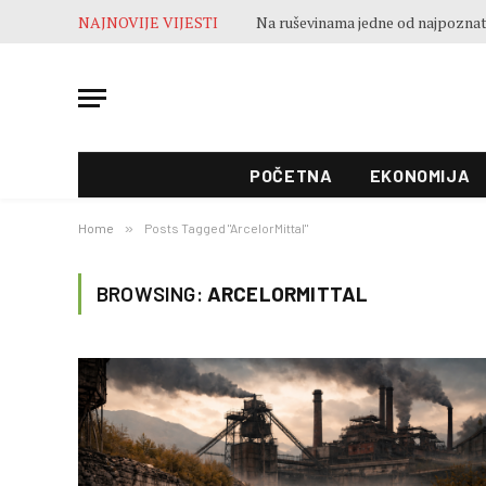
NAJNOVIJE VIJESTI
POČETNA
EKONOMIJA
Home
»
Posts Tagged "ArcelorMittal"
BROWSING:
ARCELORMITTAL