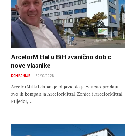
ArcelorMittal u BiH zvanično dobio
nove vlasnike
KOMPANIJE
30/10/2025
ArcelorMittal danas je objavio da je završio prodaju
svojih kompanija ArcelorMittal Zenica i ArcelorMittal
Prijedor,…