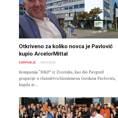
Otkriveno za koliko novca je Pavlović
kupio ArcelorMittal
KOMPANIJE
05/11/2025
Kompanija “H&P” iz Zvornika, kao dio Pavgord
grupacije u vlasništvu biznismena Gordana Pavlovića,
kupila je…