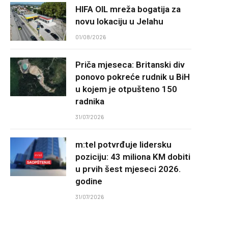
HIFA OIL mreža bogatija za
novu lokaciju u Jelahu
01/08/2026
Priča mjeseca: Britanski div
ponovo pokreće rudnik u BiH
u kojem je otpušteno 150
radnika
31/07/2026
m:tel potvrđuje lidersku
poziciju: 43 miliona KM dobiti
u prvih šest mjeseci 2026.
godine
31/07/2026