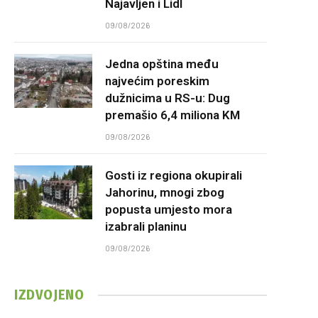
Najavljen i Lidl
09/08/2026
Jedna opština među
najvećim poreskim
dužnicima u RS-u: Dug
premašio 6,4 miliona KM
09/08/2026
Gosti iz regiona okupirali
Jahorinu, mnogi zbog
popusta umjesto mora
izabrali planinu
09/08/2026
IZDVOJENO