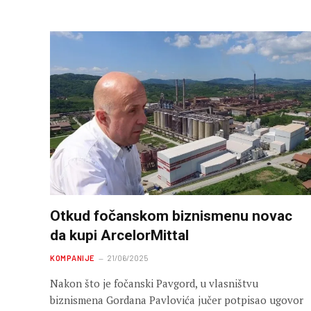
Otkud fočanskom biznismenu novac
da kupi ArcelorMittal
KOMPANIJE
21/06/2025
Nakon što je fočanski Pavgord, u vlasništvu
biznismena Gordana Pavlovića jučer potpisao ugovor