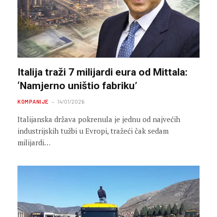
Italija traži 7 milijardi eura od Mittala:
‘Namjerno uništio fabriku’
KOMPANIJE
14/01/2026
Italijanska država pokrenula je jednu od najvećih
industrijskih tužbi u Evropi, tražeći čak sedam
milijardi…