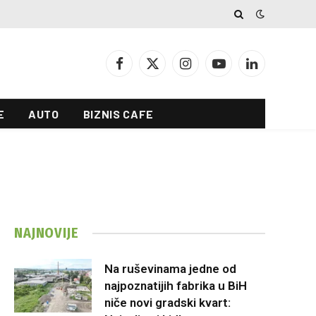
Facebook
X
Instagram
YouTube
LinkedIn
(Twitter)
E
AUTO
BIZNIS CAFE
NAJNOVIJE
Na ruševinama jedne od
najpoznatijih fabrika u BiH
niče novi gradski kvart: