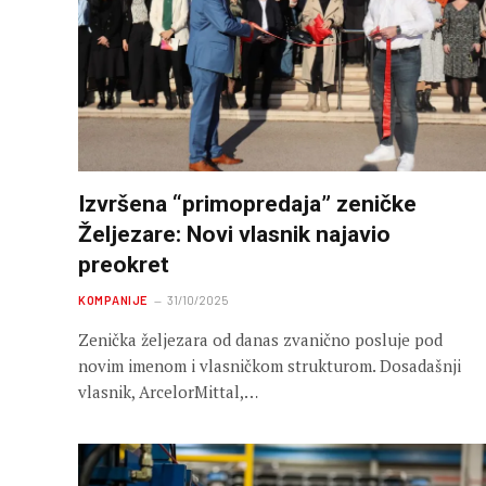
Izvršena “primopredaja” zeničke
Željezare: Novi vlasnik najavio
preokret
KOMPANIJE
31/10/2025
Zenička željezara od danas zvanično posluje pod
novim imenom i vlasničkom strukturom. Dosadašnji
vlasnik, ArcelorMittal,…