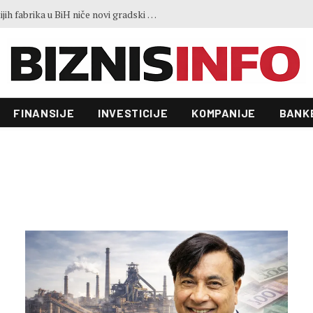
Jedna opština među najvećim poreskim dužnicima u RS-u: Dug premašio 6,4 miliona KM
FINANSIJE
INVESTICIJE
KOMPANIJE
BANK