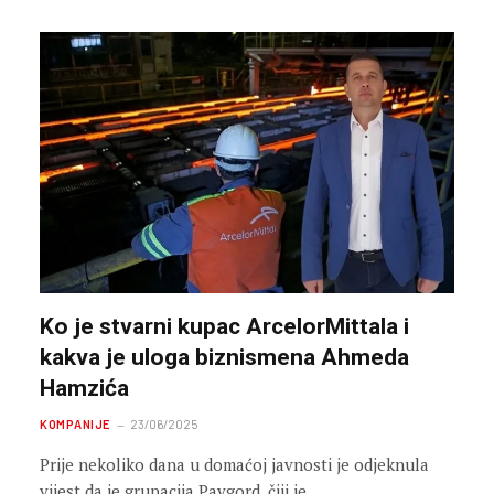
Ko je stvarni kupac ArcelorMittala i
kakva je uloga biznismena Ahmeda
Hamzića
KOMPANIJE
23/06/2025
Prije nekoliko dana u domaćoj javnosti je odjeknula
vijest da je grupacija Pavgord, čiji je…