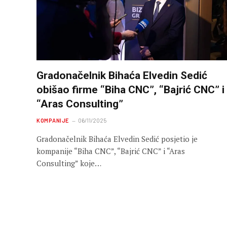
Gradonačelnik Bihaća Elvedin Sedić
obišao firme “Biha CNC”, “Bajrić CNC” i
“Aras Consulting”
KOMPANIJE
06/11/2025
Gradonačelnik Bihaća Elvedin Sedić posjetio je
kompanije “Biha CNC”, “Bajrić CNC” i “Aras
Consulting” koje…