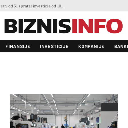
Predstavljen projekt “Galeria”: Toranj od 31 sprata i investicija od 100 miliona KM, gradnja već počela
FINANSIJE
INVESTICIJE
KOMPANIJE
BANK