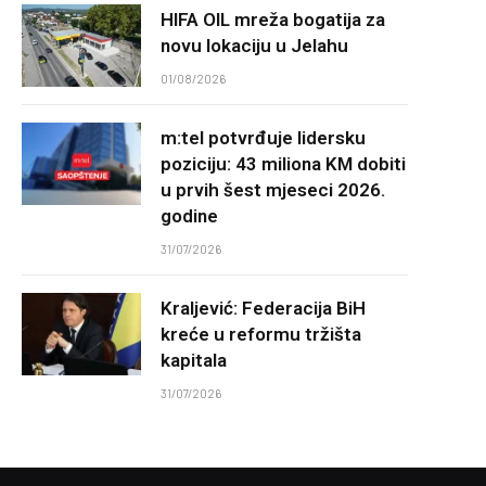
HIFA OIL mreža bogatija za
novu lokaciju u Jelahu
01/08/2026
m:tel potvrđuje lidersku
poziciju: 43 miliona KM dobiti
u prvih šest mjeseci 2026.
godine
31/07/2026
Kraljević: Federacija BiH
kreće u reformu tržišta
kapitala
31/07/2026