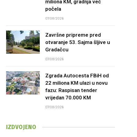
miliona KM, gradnja već
počela
07/08/2026
Završne pripreme pred
otvaranje 53. Sajma šljive u
Gradačcu
07/08/2026
Zgrada Autocesta FBiH od
22 miliona KM ulazi u novu
fazu: Raspisan tender
vrijedan 70.000 KM
07/08/2026
IZDVOJENO