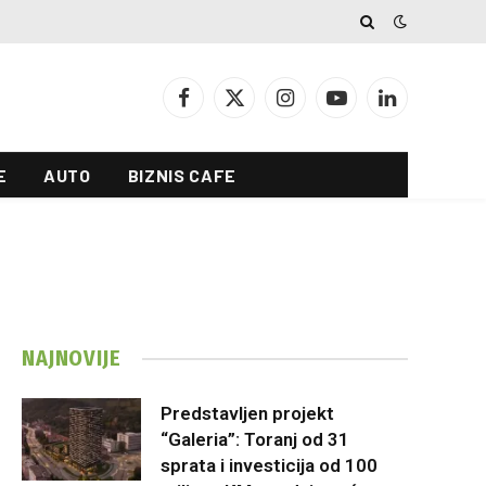
Facebook
X
Instagram
YouTube
LinkedIn
(Twitter)
E
AUTO
BIZNIS CAFE
NAJNOVIJE
Predstavljen projekt
“Galeria”: Toranj od 31
sprata i investicija od 100