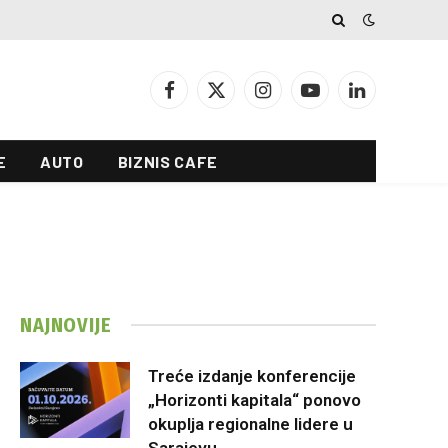
Facebook
X
Instagram
YouTube
LinkedIn
(Twitter)
E
AUTO
BIZNIS CAFE
NAJNOVIJE
Treće izdanje konferencije
„Horizonti kapitala“ ponovo
okuplja regionalne lidere u
Sarajevu