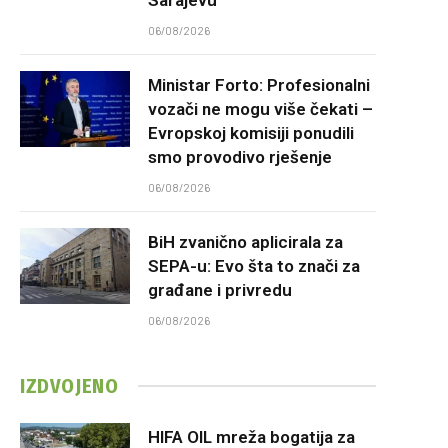
06/08/2026
Ministar Forto: Profesionalni
vozači ne mogu više čekati –
Evropskoj komisiji ponudili
smo provodivo rješenje
06/08/2026
BiH zvanično aplicirala za
SEPA-u: Evo šta to znači za
građane i privredu
06/08/2026
IZDVOJENO
HIFA OIL mreža bogatija za