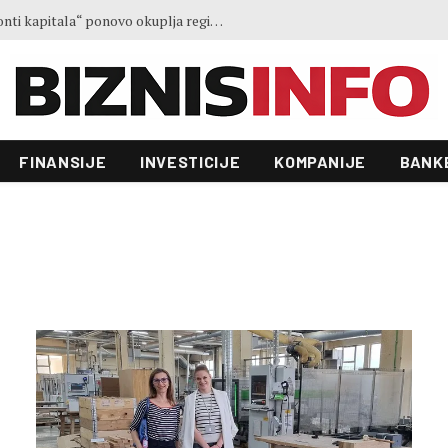
Treće izdanje konferencije „Horizonti kapitala“ ponovo okuplja regionalne lidere u Sarajevu
FINANSIJE
INVESTICIJE
KOMPANIJE
BANK