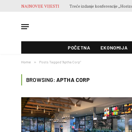
NAJNOVIJE VIJESTI
POČETNA
EKONOMIJA
Home
»
Posts Tagged "Aptha Corp"
BROWSING:
APTHA CORP