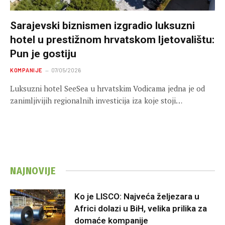
Sarajevski biznismen izgradio luksuzni
hotel u prestižnom hrvatskom ljetovalištu:
Pun je gostiju
KOMPANIJE
07/05/2026
Luksuzni hotel SeeSea u hrvatskim Vodicama jedna je od
zanimljivijih regionalnih investicija iza koje stoji…
NAJNOVIJE
Ko je LISCO: Najveća željezara u
Africi dolazi u BiH, velika prilika za
domaće kompanije