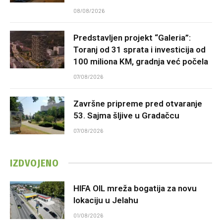
08/08/2026
Predstavljen projekt “Galeria”:
Toranj od 31 sprata i investicija od
100 miliona KM, gradnja već počela
07/08/2026
Završne pripreme pred otvaranje
53. Sajma šljive u Gradačcu
07/08/2026
IZDVOJENO
HIFA OIL mreža bogatija za novu
lokaciju u Jelahu
01/08/2026