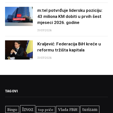
m:tel potvrđuje lidersku poziciju:
43 miliona KM dobiti u prvih šest
mjeseci 2026. godine
31/07/2026
Kraljević: Federacija BiH kreće u
reformu tržišta kapitala
31/07/2026
TAGOVI
Izvoz
turizam
Bingo
Vlada FBiH
top priče