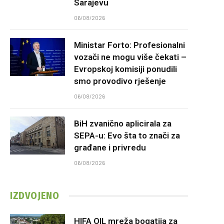
Sarajevu
06/08/2026
Ministar Forto: Profesionalni
vozači ne mogu više čekati –
Evropskoj komisiji ponudili
smo provodivo rješenje
06/08/2026
BiH zvanično aplicirala za
SEPA-u: Evo šta to znači za
građane i privredu
06/08/2026
IZDVOJENO
HIFA OIL mreža bogatija za