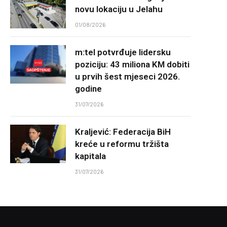
novu lokaciju u Jelahu
01/08/2026
m:tel potvrđuje lidersku
poziciju: 43 miliona KM dobiti
u prvih šest mjeseci 2026.
godine
31/07/2026
Kraljević: Federacija BiH
kreće u reformu tržišta
kapitala
31/07/2026