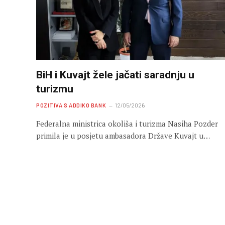
BiH i Kuvajt žele jačati saradnju u
turizmu
POZITIVA S ADDIKO BANK
12/05/2026
Federalna ministrica okoliša i turizma Nasiha Pozder
primila je u posjetu ambasadora Države Kuvajt u…