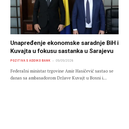
Unapređenje ekonomske saradnje BiH i
Kuvajta u fokusu sastanka u Sarajevu
POZITIVA S ADDIKO BANK
05/05/2026
Federalni ministar trgovine Amir Hasičević sastao se
danas sa ambasadorom Države Kuvajt u Bosni i…