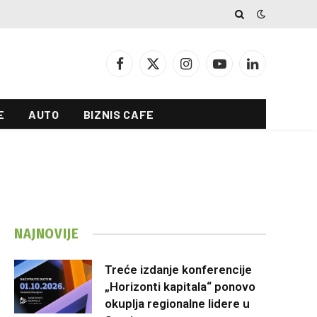
Facebook
X
Instagram
YouTube
LinkedIn
(Twitter)
E
AUTO
BIZNIS CAFE
NAJNOVIJE
Treće izdanje konferencije
„Horizonti kapitala“ ponovo
okuplja regionalne lidere u