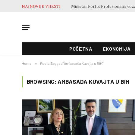
NAJNOVIJE VIJESTI
POČETNA
EKONOMIJA
Home
»
Posts Tagged "Ambasada Kuvajta u BiH"
BROWSING:
AMBASADA KUVAJTA U BIH