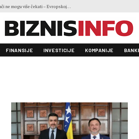
Ministar Forto: Profesionalni vozači ne mogu više čekati – Evropskoj komisiji ponudili smo provodivo rješenje
FINANSIJE
INVESTICIJE
KOMPANIJE
BANK