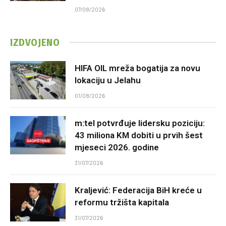
07/08/2026
IZDVOJENO
HIFA OIL mreža bogatija za novu
lokaciju u Jelahu
01/08/2026
m:tel potvrđuje lidersku poziciju:
43 miliona KM dobiti u prvih šest
mjeseci 2026. godine
31/07/2026
Kraljević: Federacija BiH kreće u
reformu tržišta kapitala
31/07/2026