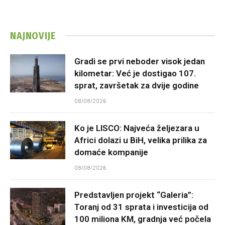
NAJNOVIJE
Gradi se prvi neboder visok jedan
kilometar: Već je dostigao 107.
sprat, završetak za dvije godine
08/08/2026
Ko je LISCO: Najveća željezara u
Africi dolazi u BiH, velika prilika za
domaće kompanije
08/08/2026
Predstavljen projekt “Galeria”:
Toranj od 31 sprata i investicija od
100 miliona KM, gradnja već počela