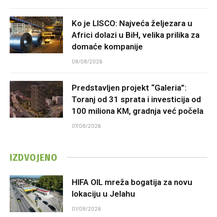
Ko je LISCO: Najveća željezara u
Africi dolazi u BiH, velika prilika za
domaće kompanije
08/08/2026
Predstavljen projekt “Galeria”:
Toranj od 31 sprata i investicija od
100 miliona KM, gradnja već počela
07/08/2026
IZDVOJENO
HIFA OIL mreža bogatija za novu
lokaciju u Jelahu
01/08/2026