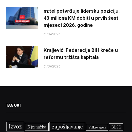
m:tel potvrđuje lidersku poziciju:
43 miliona KM dobiti u prvih šest
mjeseci 2026. godine
31/07/2026
Kraljević: Federacija BiH kreće u
reformu tržišta kapitala
31/07/2026
TAGOVI
Izvoz
zapošljavanje
Njemačka
BLSE
Volkswagen