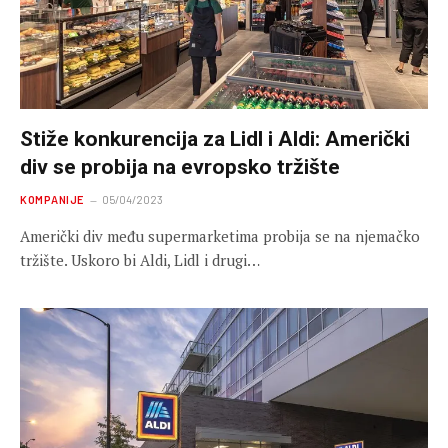
Stiže konkurencija za Lidl i Aldi: Američki
div se probija na evropsko tržište
KOMPANIJE
05/04/2023
Američki div među supermarketima probija se na njemačko
tržište. Uskoro bi Aldi, Lidl i drugi…