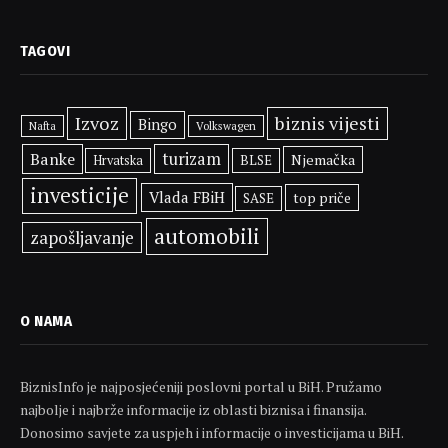
TAGOVI
Izvoz
biznis vijesti
Bingo
Volkswagen
Nafta
Banke
turizam
Njemačka
BLSE
Hrvatska
investicije
Vlada FBiH
top priče
SASE
automobili
zapošljavanje
O NAMA
BiznisInfo je najposjećeniji poslovni portal u BiH. Pružamo
najbolje i najbrže informacije iz oblasti biznisa i finansija.
Donosimo savjete za uspjeh i informacije o investicijama u BiH.