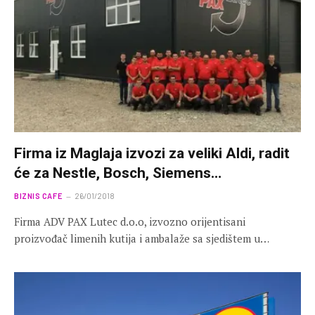
Firma iz Maglaja izvozi za veliki Aldi, radit
će za Nestle, Bosch, Siemens…
BIZNIS CAFE
26/01/2018
Firma ADV PAX Lutec d.o.o, izvozno orijentisani
proizvođač limenih kutija i ambalaže sa sjedištem u…