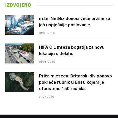
IZDVOJENO
m:tel NetBiz donosi veće brzine za
još uspješnije poslovanje
10/08/2026
HIFA OIL mreža bogatija za novu
lokaciju u Jelahu
01/08/2026
Priča mjeseca: Britanski div ponovo
pokreće rudnik u BiH u kojem je
otpušteno 150 radnika
31/07/2026