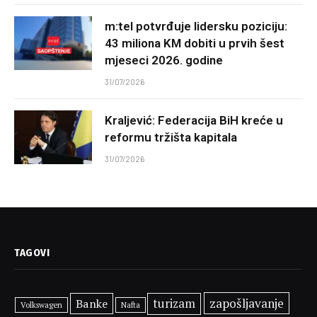
m:tel potvrđuje lidersku poziciju:
43 miliona KM dobiti u prvih šest
mjeseci 2026. godine
31/07/2026
Kraljević: Federacija BiH kreće u
reformu tržišta kapitala
31/07/2026
TAGOVI
zapošljavanje
Banke
turizam
Volkswagen
Nafta