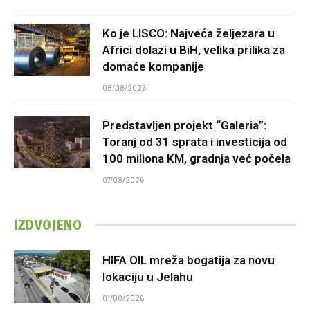
Ko je LISCO: Najveća željezara u
Africi dolazi u BiH, velika prilika za
domaće kompanije
08/08/2026
Predstavljen projekt “Galeria”:
Toranj od 31 sprata i investicija od
100 miliona KM, gradnja već počela
07/08/2026
IZDVOJENO
HIFA OIL mreža bogatija za novu
lokaciju u Jelahu
01/08/2026