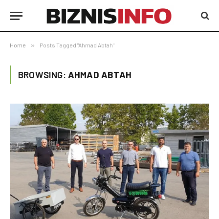
Home
»
Posts Tagged "Ahmad Abtah"
BROWSING:
AHMAD ABTAH