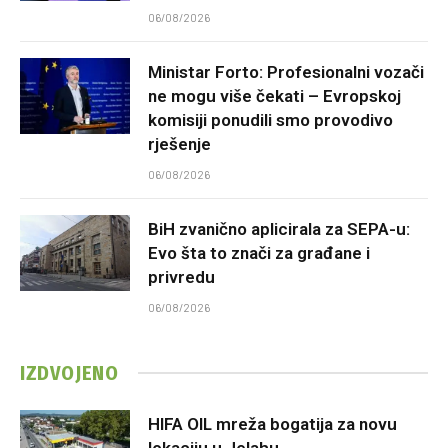
06/08/2026
Ministar Forto: Profesionalni vozači
ne mogu više čekati – Evropskoj
komisiji ponudili smo provodivo
rješenje
06/08/2026
BiH zvanično aplicirala za SEPA-u:
Evo šta to znači za građane i
privredu
06/08/2026
IZDVOJENO
HIFA OIL mreža bogatija za novu
lokaciju u Jelahu