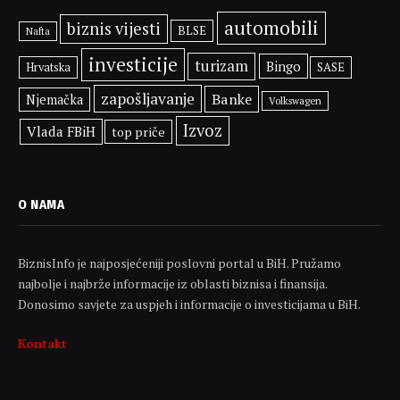
automobili
biznis vijesti
BLSE
Nafta
investicije
turizam
Bingo
SASE
Hrvatska
zapošljavanje
Banke
Njemačka
Volkswagen
Izvoz
Vlada FBiH
top priče
O NAMA
BiznisInfo je najposjećeniji poslovni portal u BiH. Pružamo
najbolje i najbrže informacije iz oblasti biznisa i finansija.
Donosimo savjete za uspjeh i informacije o investicijama u BiH.
Kontakt