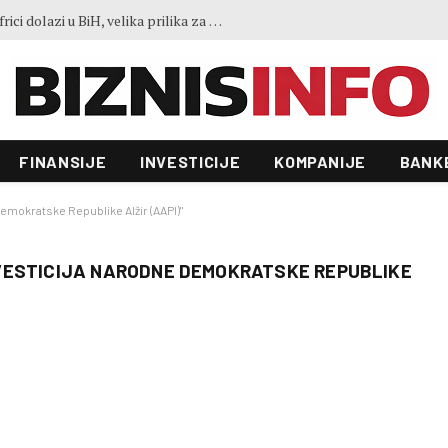
Ko je LISCO: Najveća željezara u Africi dolazi u BiH, velika prilika za domaće kompanije
FINANSIJE
INVESTICIJE
KOMPANIJE
BANK
emokratske Republike Alžir (AAPI)"
VESTICIJA NARODNE DEMOKRATSKE REPUBLIKE