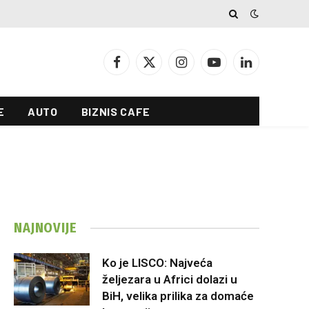
Facebook
X
Instagram
YouTube
LinkedIn
(Twitter)
E
AUTO
BIZNIS CAFE
NAJNOVIJE
Ko je LISCO: Najveća
željezara u Africi dolazi u
BiH, velika prilika za domaće