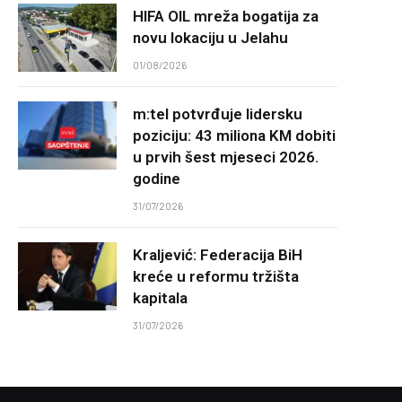
HIFA OIL mreža bogatija za
novu lokaciju u Jelahu
01/08/2026
m:tel potvrđuje lidersku
poziciju: 43 miliona KM dobiti
u prvih šest mjeseci 2026.
godine
31/07/2026
Kraljević: Federacija BiH
kreće u reformu tržišta
kapitala
31/07/2026