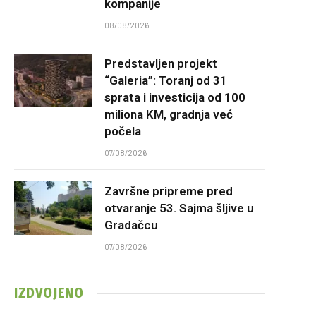
kompanije
08/08/2026
Predstavljen projekt
“Galeria”: Toranj od 31
sprata i investicija od 100
miliona KM, gradnja već
počela
07/08/2026
Završne pripreme pred
otvaranje 53. Sajma šljive u
Gradačcu
07/08/2026
IZDVOJENO