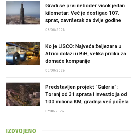
Gradi se prvi neboder visok jedan
kilometar: Već je dostigao 107.
sprat, završetak za dvije godine
08/08/2026
Ko je LISCO: Najveća željezara u
Africi dolazi u BiH, velika prilika za
domaće kompanije
08/08/2026
Predstavljen projekt “Galeria”:
Toranj od 31 sprata i investicija od
100 miliona KM, gradnja već počela
07/08/2026
IZDVOJENO