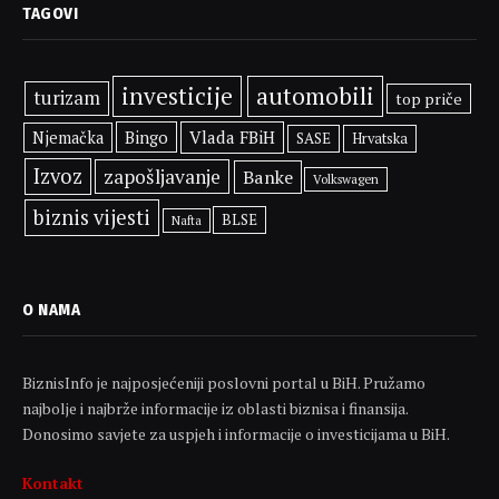
TAGOVI
investicije
automobili
turizam
top priče
Bingo
Vlada FBiH
Njemačka
SASE
Hrvatska
Izvoz
zapošljavanje
Banke
Volkswagen
biznis vijesti
BLSE
Nafta
O NAMA
BiznisInfo je najposjećeniji poslovni portal u BiH. Pružamo
najbolje i najbrže informacije iz oblasti biznisa i finansija.
Donosimo savjete za uspjeh i informacije o investicijama u BiH.
Kontakt