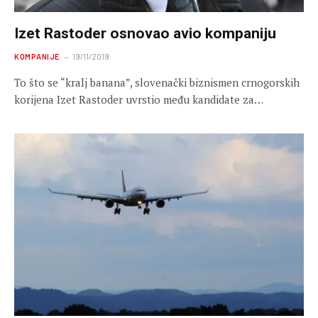
Izet Rastoder osnovao avio kompaniju
KOMPANIJE
19/11/2019
To što se “kralj banana”, slovenački biznismen crnogorskih
korijena Izet Rastoder uvrstio među kandidate za…