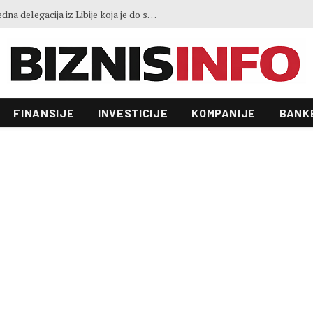
NA ZEPS 2026. stiže najveća privredna delegacija iz Libije koja je do sada posjetila Bosnu i Hercegovinu
FINANSIJE
INVESTICIJE
KOMPANIJE
BANK