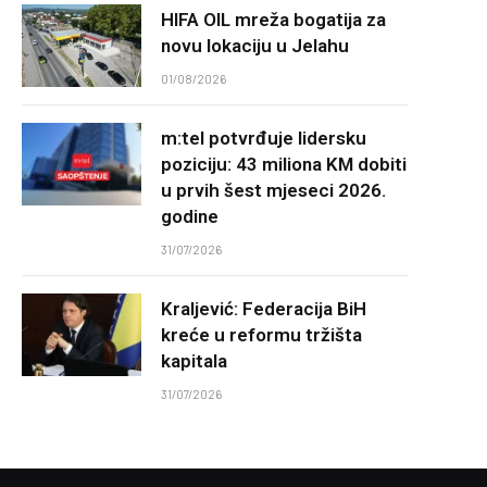
HIFA OIL mreža bogatija za
novu lokaciju u Jelahu
01/08/2026
m:tel potvrđuje lidersku
poziciju: 43 miliona KM dobiti
u prvih šest mjeseci 2026.
godine
31/07/2026
Kraljević: Federacija BiH
kreće u reformu tržišta
kapitala
31/07/2026