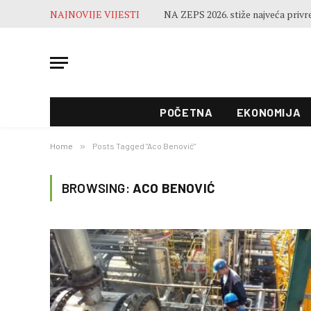
NAJNOVIJE VIJESTI
POČETNA
EKONOMIJA
Home
»
Posts Tagged "Aco Benović"
BROWSING:
ACO BENOVIĆ