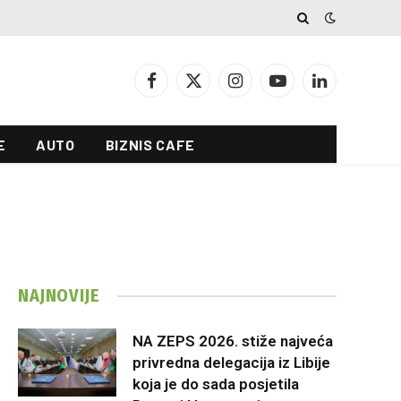
Facebook
X
Instagram
YouTube
LinkedIn
(Twitter)
E
AUTO
BIZNIS CAFE
NAJNOVIJE
NA ZEPS 2026. stiže najveća
privredna delegacija iz Libije
koja je do sada posjetila