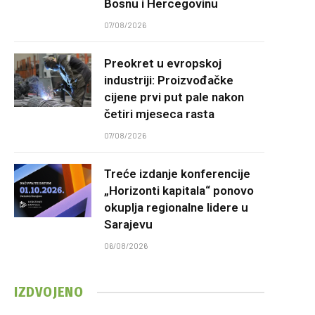
Bosnu i Hercegovinu
07/08/2026
Preokret u evropskoj
industriji: Proizvođačke
cijene prvi put pale nakon
četiri mjeseca rasta
07/08/2026
Treće izdanje konferencije
„Horizonti kapitala“ ponovo
okuplja regionalne lidere u
Sarajevu
06/08/2026
IZDVOJENO