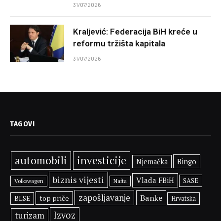
31/07/2026
Kraljević: Federacija BiH kreće u
reformu tržišta kapitala
31/07/2026
TAGOVI
automobili
investicije
Bingo
Njemačka
biznis vijesti
Vlada FBiH
SASE
Volkswagen
Nafta
zapošljavanje
Banke
top priče
BLSE
Hrvatska
Izvoz
turizam