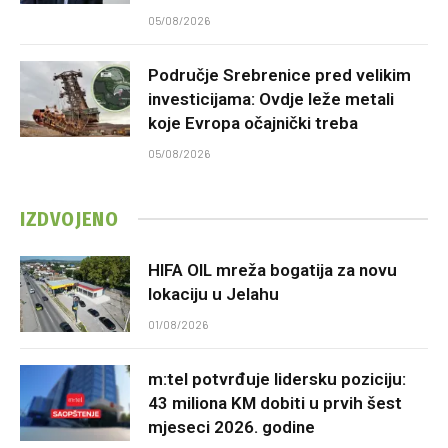
05/08/2026
Područje Srebrenice pred velikim
investicijama: Ovdje leže metali
koje Evropa očajnički treba
05/08/2026
IZDVOJENO
HIFA OIL mreža bogatija za novu
lokaciju u Jelahu
01/08/2026
m:tel potvrđuje lidersku poziciju:
43 miliona KM dobiti u prvih šest
mjeseci 2026. godine