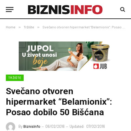
Home
»
Tržište
»
Svečano otvoren hipermarket “Belamionix”: Posao dobilo 50 Bišćana
TRŽIŠTE
Svečano otvoren
hipermarket “Belamionix”:
Posao dobilo 50 Bišćana
By
BiznisInfo
06/02/2016
Updated:
07/02/2016