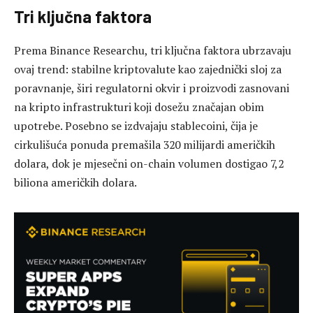
Tri ključna faktora
Prema Binance Researchu, tri ključna faktora ubrzavaju
ovaj trend: stabilne kriptovalute kao zajednički sloj za
poravnanje, širi regulatorni okvir i proizvodi zasnovani
na kripto infrastrukturi koji dosežu značajan obim
upotrebe. Posebno se izdvajaju stablecoini, čija je
cirkulišuća ponuda premašila 320 milijardi američkih
dolara, dok je mjesečni on-chain volumen dostigao 7,2
biliona američkih dolara.