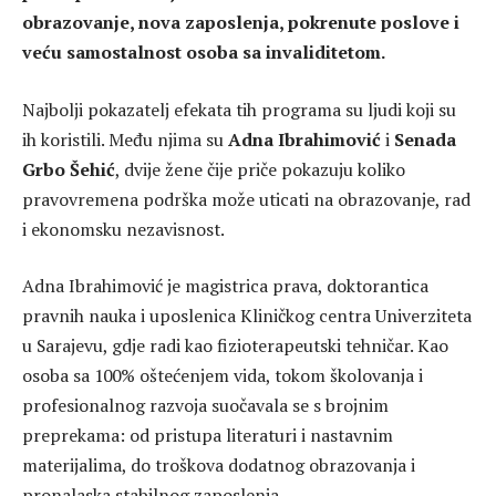
obrazovanje, nova zaposlenja, pokrenute poslove i
veću samostalnost osoba sa invaliditetom.
Najbolji pokazatelj efekata tih programa su ljudi koji su
ih koristili. Među njima su
Adna Ibrahimović
i
Senada
Grbo Šehić
, dvije žene čije priče pokazuju koliko
pravovremena podrška može uticati na obrazovanje, rad
i ekonomsku nezavisnost.
Adna Ibrahimović je magistrica prava, doktorantica
pravnih nauka i uposlenica Kliničkog centra Univerziteta
u Sarajevu, gdje radi kao fizioterapeutski tehničar. Kao
osoba sa 100% oštećenjem vida, tokom školovanja i
profesionalnog razvoja suočavala se s brojnim
preprekama: od pristupa literaturi i nastavnim
materijalima, do troškova dodatnog obrazovanja i
pronalaska stabilnog zaposlenja.