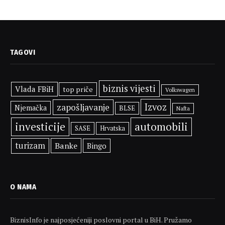
TAGOVI
biznis vijesti
Vlada FBiH
top priče
Volkswagen
Izvoz
zapošljavanje
Njemačka
BLSE
Nafta
investicije
automobili
SASE
Hrvatska
turizam
Banke
Bingo
O NAMA
BiznisInfo je najposjećeniji poslovni portal u BiH. Pružamo