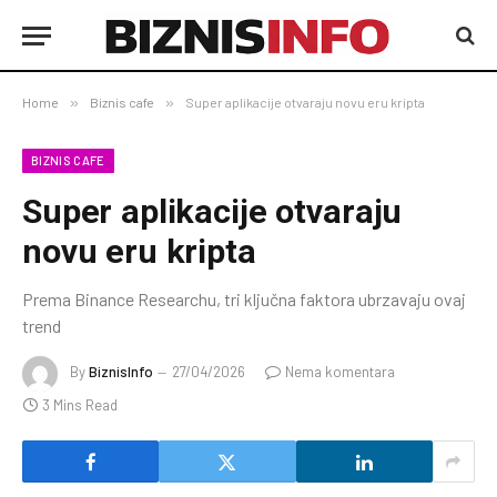
Home
»
Biznis cafe
»
Super aplikacije otvaraju novu eru kripta
BIZNIS CAFE
Super aplikacije otvaraju
novu eru kripta
Prema Binance Researchu, tri ključna faktora ubrzavaju ovaj
trend
By
BiznisInfo
27/04/2026
Nema komentara
3 Mins Read