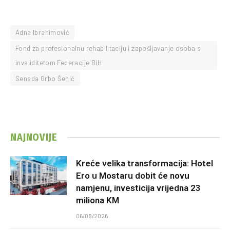
Adna Ibrahimović
Fond za profesionalnu rehabilitaciju i zapošljavanje osoba s
invaliditetom Federacije BiH
Senada Grbo Šehić
NAJNOVIJE
Kreće velika transformacija: Hotel
Ero u Mostaru dobit će novu
namjenu, investicija vrijedna 23
miliona KM
06/08/2026