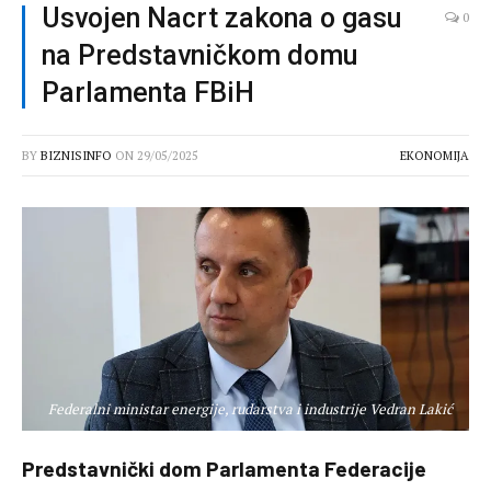
Usvojen Nacrt zakona o gasu
0
na Predstavničkom domu
Parlamenta FBiH
BY
BIZNISINFO
ON
29/05/2025
EKONOMIJA
Federalni ministar energije, rudarstva i industrije Vedran Lakić
Predstavnički dom Parlamenta Federacije