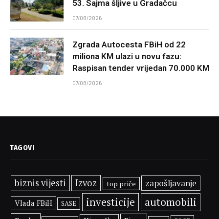
53. Sajma šljive u Gradačcu
07/08/2026
Zgrada Autocesta FBiH od 22
miliona KM ulazi u novu fazu:
Raspisan tender vrijedan 70.000 KM
07/08/2026
TAGOVI
biznis vijesti
Izvoz
zapošljavanje
top priče
investicije
automobili
Vlada FBiH
SASE