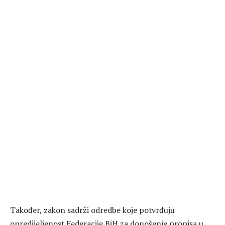
Također, zakon sadrži odredbe koje potvrđuju
opredijeljenost Federacije BiH za donošenje propisa u