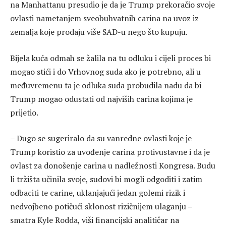
na Manhattanu presudio je da je Trump prekoračio svoje
ovlasti nametanjem sveobuhvatnih carina na uvoz iz
zemalja koje prodaju više SAD-u nego što kupuju.
Bijela kuća odmah se žalila na tu odluku i cijeli proces bi
mogao stići i do Vrhovnog suda ako je potrebno, ali u
međuvremenu ta je odluka suda probudila nadu da bi
Trump mogao odustati od najviših carina kojima je
prijetio.
– Dugo se sugeriralo da su vanredne ovlasti koje je
Trump koristio za uvođenje carina protivustavne i da je
ovlast za donošenje carina u nadležnosti Kongresa. Budu
li tržišta učinila svoje, sudovi bi mogli odgoditi i zatim
odbaciti te carine, uklanjajući jedan golemi rizik i
nedvojbeno potičući sklonost rizičnijem ulaganju –
smatra Kyle Rodda, viši financijski analitičar na