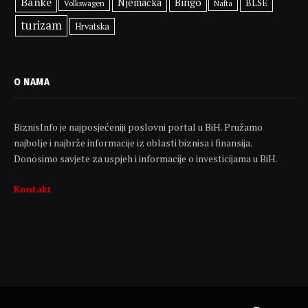
Banke
Bingo
Njemačka
BLSE
Volkswagen
Nafta
turizam
Hrvatska
O NAMA
BiznisInfo je najposjećeniji poslovni portal u BiH. Pružamo
najbolje i najbrže informacije iz oblasti biznisa i finansija.
Donosimo savjete za uspjeh i informacije o investicijama u BiH.
Kontakt