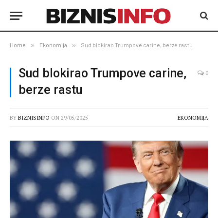
Home
»
Ekonomija
»
Sud blokirao Trumpove carine, berze rastu
Sud blokirao Trumpove carine,
0
berze rastu
BY
BIZNISINFO
ON
29/05/2025
EKONOMIJA