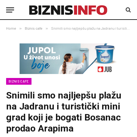
Home
»
Biznis cafe
»
Snimili smo najljepšu plažu na Jadranu i turistički mini grad koji je bogati Bosanac prodao Arapima
BIZNIS CAFE
Snimili smo najljepšu plažu
na Jadranu i turistički mini
grad koji je bogati Bosanac
prodao Arapima