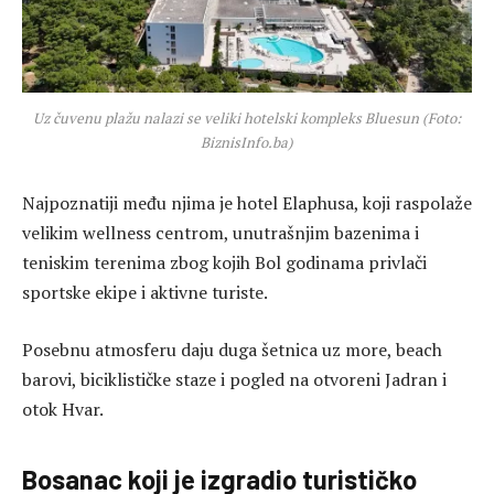
Uz čuvenu plažu nalazi se veliki hotelski kompleks Bluesun (Foto:
BiznisInfo.ba)
Najpoznatiji među njima je hotel Elaphusa, koji raspolaže
velikim wellness centrom, unutrašnjim bazenima i
teniskim terenima zbog kojih Bol godinama privlači
sportske ekipe i aktivne turiste.
Posebnu atmosferu daju duga šetnica uz more, beach
barovi, biciklističke staze i pogled na otvoreni Jadran i
otok Hvar.
Bosanac koji je izgradio turističko