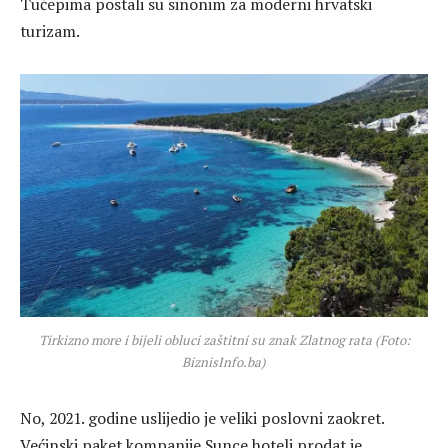
Tučepima postali su sinonim za moderni hrvatski
turizam.
Tirkizno more i bijeli obluci zaštitni su znak Zlatnog rata (Foto:
BiznisInfo.ba)
No, 2021. godine uslijedio je veliki poslovni zaokret.
Većinski paket kompanije Sunce hoteli prodat je