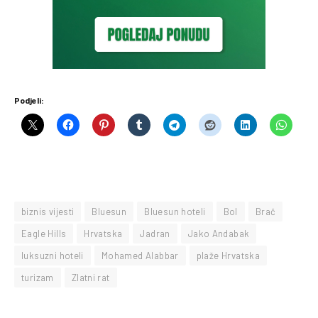
Podjeli:
biznis vijesti
Bluesun
Bluesun hoteli
Bol
Brač
Eagle Hills
Hrvatska
Jadran
Jako Andabak
luksuzni hoteli
Mohamed Alabbar
plaže Hrvatska
turizam
Zlatni rat