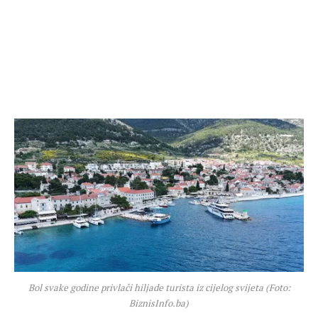
Bol svake godine privlači hiljade turista iz cijelog svijeta (Foto:
BiznisInfo.ba)