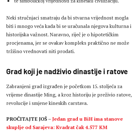
te simboličkoj vrijednosti za kinesku civilizaciju.
Neki stručnjaci smatraju da bi stvarna vrijednost mogla
biti i mnogo veća kada bi se uračunala njegova kulturna i
historijska važnost. Naravno, riječ je o hipotetičkim
procjenama, jer se ovakav kompleks praktično ne može
tržišno vrednovati niti prodati.
Grad koji je nadživio dinastije i ratove
Zabranjeni grad izgrađen je početkom 15. stoljeća za
vrijeme dinastije Ming, a kroz historiju je preživio ratove,
revolucije i smjene kineskih carstava.
PROČITAJTE JOŠ –
Jedan grad u BiH ima stanove
skuplje od Sarajeva: Kvadrat čak 4.577 KM