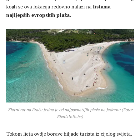
kojih se ova lokacija redovno nalazi na
listama
najljepših evropskih plaža.
Zlatni rat na Braču jedna je od najpoznatijih plaža na Jadranu (Foto:
BiznisInfo.ba)
Tokom ljeta ovdje borave hiljade turista iz cijelog svijeta,