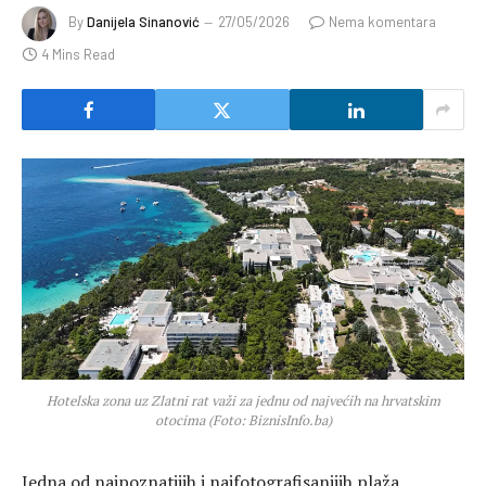
By
Danijela Sinanović
27/05/2026
Nema komentara
4 Mins Read
Hotelska zona uz Zlatni rat važi za jednu od najvećih na hrvatskim
otocima (Foto: BiznisInfo.ba)
Jedna od najpoznatijih i najfotografisanijih plaža