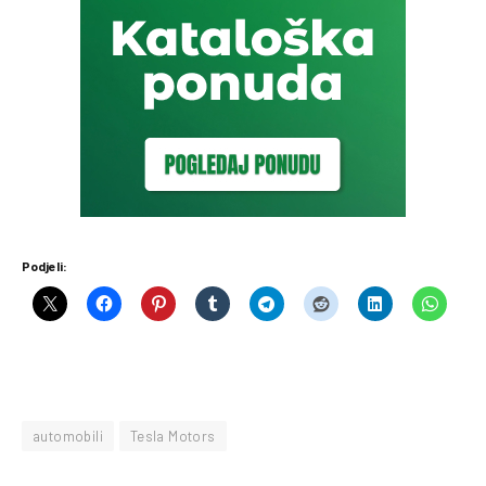
Podjeli:
automobili
Tesla Motors