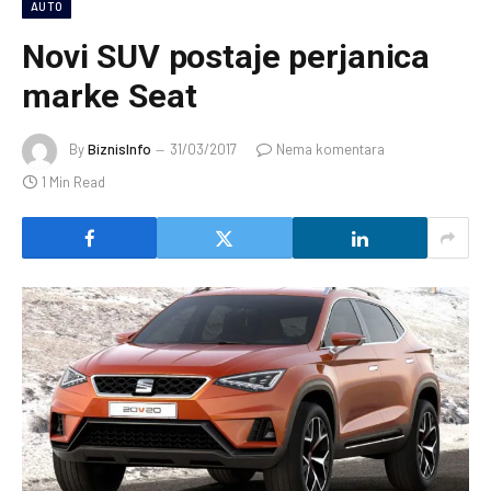
AUTO
Novi SUV postaje perjanica
marke Seat
By
BiznisInfo
31/03/2017
Nema komentara
1 Min Read