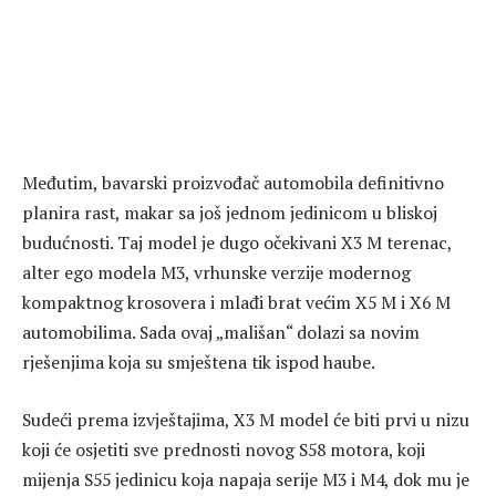
Međutim, bavarski proizvođač automobila definitivno
planira rast, makar sa još jednom jedinicom u bliskoj
budućnosti. Taj model je dugo očekivani X3 M terenac,
alter ego modela M3, vrhunske verzije modernog
kompaktnog krosovera i mlađi brat većim X5 M i X6 M
automobilima. Sada ovaj „mališan“ dolazi sa novim
rješenjima koja su smještena tik ispod haube.
Sudeći prema izvještajima, X3 M model će biti prvi u nizu
koji će osjetiti sve prednosti novog S58 motora, koji
mijenja S55 jedinicu koja napaja serije M3 i M4, dok mu je