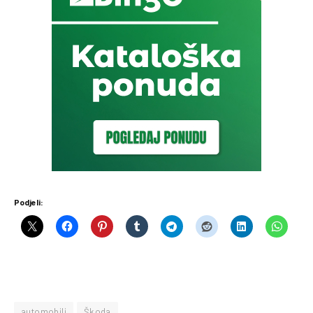
Podjeli:
automobili
Škoda