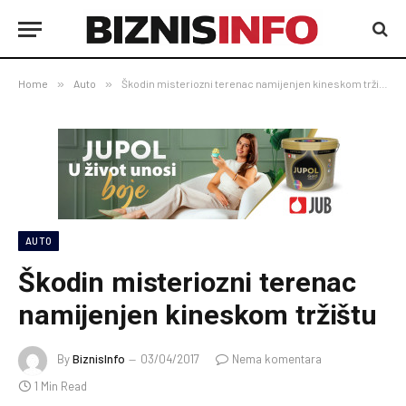
Home
»
Auto
»
Škodin misteriozni terenac namijenjen kineskom tržištu
AUTO
Škodin misteriozni terenac
namijenjen kineskom tržištu
By
BiznisInfo
03/04/2017
Nema komentara
1 Min Read