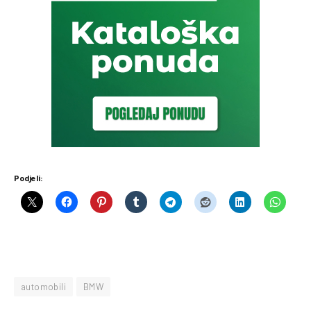
Podjeli:
automobili
BMW