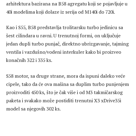
arhitektura bazirana na B58 agregatu koji se pojavljuje u
40i modelima koji dolaze iz serija od M140i do 720i.
Kao i S55, B58 predstavlja trolitarsku turbo jedinicu sa
šest cilindara u ravni. U trenutnoj formi, on uključuje
jedan dupli turbo punjač, direktno ubrizgavanje, tajming
ventila i vazdušno/vodeni interkuler kako bi proizveo
konačnih 322 i 335 ks.
S58 motor, sa druge strane, mora da ispuni daleko veće
cipele, tako da će ova mašina sa duplim turbo punjenjem
proizvoditi 450 ks, što je čak više i od M3 takmičarskog
paketa i svakako može postiditi trenutni X3 xDrive35i
model sa njegovih 302 ks.