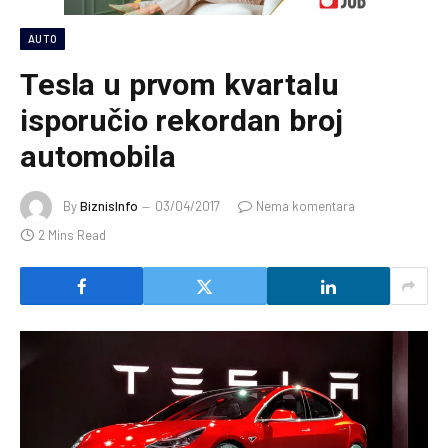
AUTO
Tesla u prvom kvartalu
isporučio rekordan broj
automobila
By
BiznisInfo
03/04/2017
Nema komentara
2 Mins Read