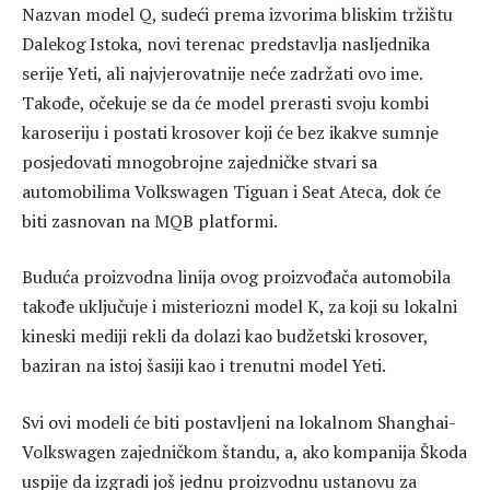
Nazvan model Q, sudeći prema izvorima bliskim tržištu
Dalekog Istoka, novi terenac predstavlja nasljednika
serije Yeti, ali najvjerovatnije neće zadržati ovo ime.
Takođe, očekuje se da će model prerasti svoju kombi
karoseriju i postati krosover koji će bez ikakve sumnje
posjedovati mnogobrojne zajedničke stvari sa
automobilima Volkswagen Tiguan i Seat Ateca, dok će
biti zasnovan na MQB platformi.
Buduća proizvodna linija ovog proizvođača automobila
takođe uključuje i misteriozni model K, za koji su lokalni
kineski mediji rekli da dolazi kao budžetski krosover,
baziran na istoj šasiji kao i trenutni model Yeti.
Svi ovi modeli će biti postavljeni na lokalnom Shanghai-
Volkswagen zajedničkom štandu, a, ako kompanija Škoda
uspije da izgradi još jednu proizvodnu ustanovu za