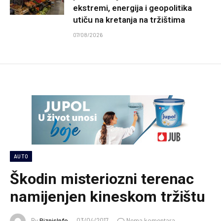
ekstremi, energija i geopolitika
utiču na kretanja na tržištima
07/08/2026
AUTO
Škodin misteriozni terenac
namijenjen kineskom tržištu
By
BiznisInfo
03/04/2017
Nema komentara