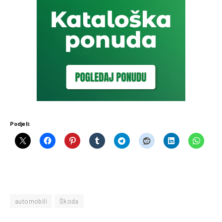
Podjeli:
automobili
Škoda