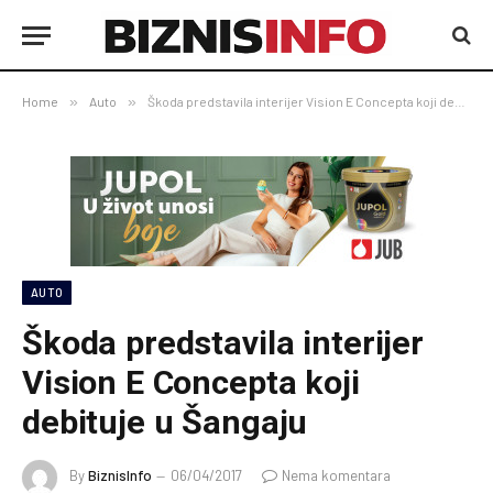
Home
»
Auto
»
Škoda predstavila interijer Vision E Concepta koji debituje u Šangaju
AUTO
Škoda predstavila interijer
Vision E Concepta koji
debituje u Šangaju
By
BiznisInfo
06/04/2017
Nema komentara