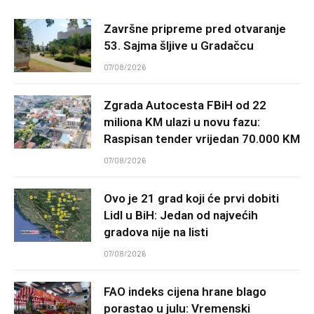
Završne pripreme pred otvaranje
53. Sajma šljive u Gradačcu
07/08/2026
Zgrada Autocesta FBiH od 22
miliona KM ulazi u novu fazu:
Raspisan tender vrijedan 70.000 KM
07/08/2026
Ovo je 21 grad koji će prvi dobiti
Lidl u BiH: Jedan od najvećih
gradova nije na listi
07/08/2026
FAO indeks cijena hrane blago
porastao u julu: Vremenski