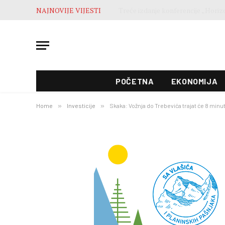
NAJNOVIJE VIJESTI
POČETNA
EKONOMIJA
Home
»
Investicije
»
Skaka: Vožnja do Trebevića trajat će 8 minu