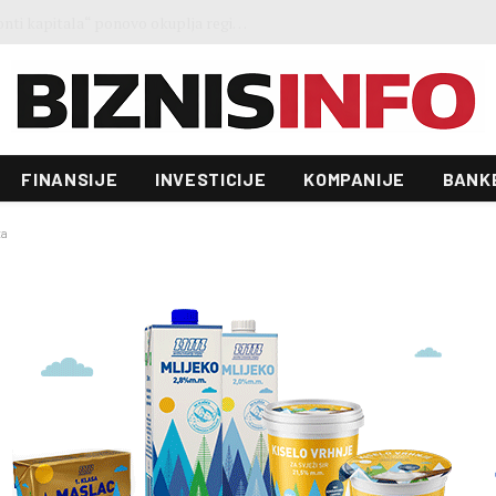
Ministar Forto: Profesionalni vozači ne mogu više čekati – Evropskoj komisiji ponudili smo provodivo rješenje
FINANSIJE
INVESTICIJE
KOMPANIJE
BANK
ta