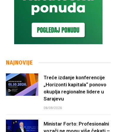
NAJNOVIJE
Treće izdanje konferencije
„Horizonti kapitala“ ponovo
okuplja regionalne lidere u
Sarajevu
06/08/2026
Ministar Forto: Profesionalni
vozači ne mogu više čekati –