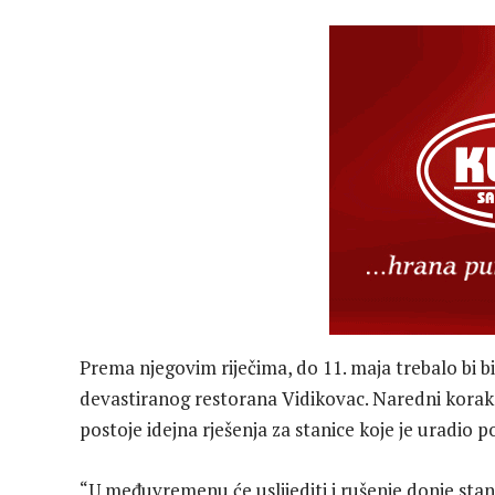
Prema njegovim riječima, do 11. maja trebalo bi bi
devastiranog restorana Vidikovac. Naredni korak b
postoje idejna rješenja za stanice koje je uradio p
“U međuvremenu će uslijediti i rušenje donje st