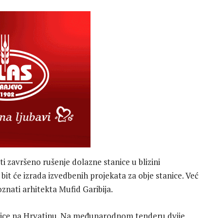
ti završeno rušenje dolazne stanice u blizini
it će izrada izvedbenih projekata za obje stanice. Već
oznati arhitekta Mufid Garibija.
anice na Hrvatinu. Na međunarodnom tenderu dvije