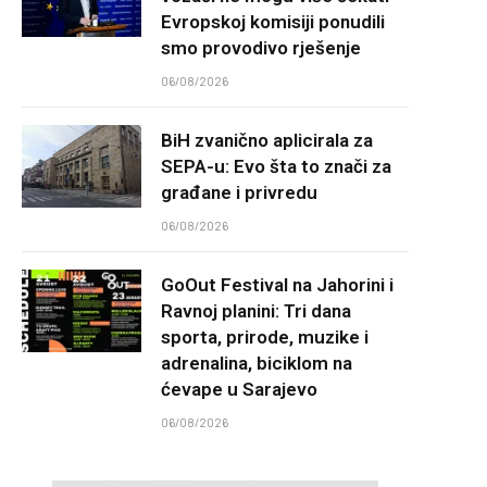
Evropskoj komisiji ponudili
smo provodivo rješenje
06/08/2026
BiH zvanično aplicirala za
SEPA-u: Evo šta to znači za
građane i privredu
06/08/2026
GoOut Festival na Jahorini i
Ravnoj planini: Tri dana
sporta, prirode, muzike i
adrenalina, biciklom na
ćevape u Sarajevo
06/08/2026