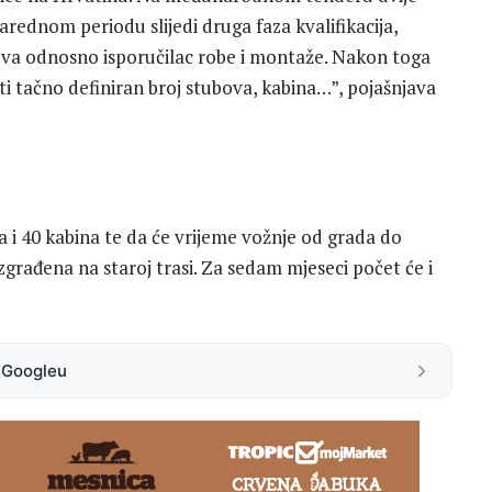
narednom periodu slijedi druga faza kvalifikacija,
ova odnosno isporučilac robe i montaže. Nakon toga
iti tačno definiran broj stubova, kabina…”, pojašnjava
a i 40 kabina te da će vrijeme vožnje od grada do
izgrađena na staroj trasi. Za sedam mjeseci počet će i
a Googleu