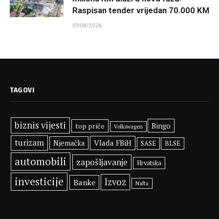
Raspisan tender vrijedan 70.000 KM
07/08/2026
TAGOVI
biznis vijesti
Bingo
top priče
Volkswagen
turizam
Vlada FBiH
Njemačka
SASE
BLSE
automobili
zapošljavanje
Hrvatska
investicije
Izvoz
Banke
Nafta