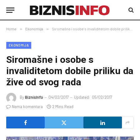
Home
»
Ekonomija
»
Siromašne i osobe s invaliditetom dobile priliku da žive od svog rada
EKONOMIJA
Siromašne i osobe s
invaliditetom dobile priliku da
žive od svog rada
By
BiznisInfo
04/02/2017
Updated:
05/02/2017
Nema komentara
2 Mins Read