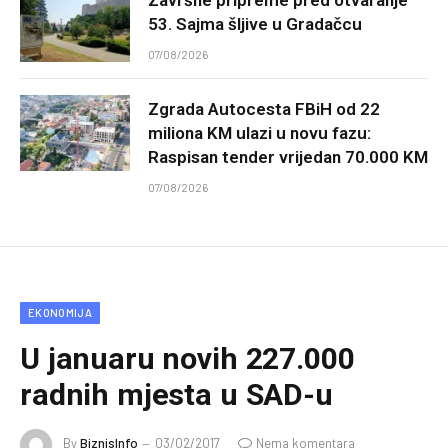
53. Sajma šljive u Gradačcu
07/08/2026
Zgrada Autocesta FBiH od 22
miliona KM ulazi u novu fazu:
Raspisan tender vrijedan 70.000 KM
07/08/2026
EKONOMIJA
U januaru novih 227.000
radnih mjesta u SAD-u
By
BiznisInfo
03/02/2017
Nema komentara