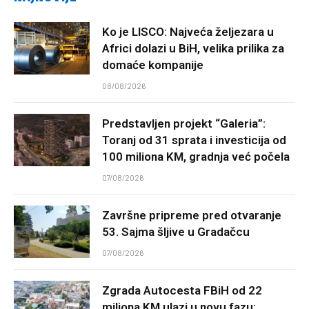
Ko je LISCO: Najveća željezara u
Africi dolazi u BiH, velika prilika za
domaće kompanije
08/08/2026
Predstavljen projekt “Galeria”:
Toranj od 31 sprata i investicija od
100 miliona KM, gradnja već počela
07/08/2026
Završne pripreme pred otvaranje
53. Sajma šljive u Gradačcu
07/08/2026
Zgrada Autocesta FBiH od 22
miliona KM ulazi u novu fazu: