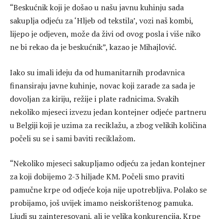
“Beskućnik koji je došao u našu javnu kuhinju sada
sakuplja odjeću za ‘Hljeb od tekstila’, vozi naš kombi,
lijepo je odjeven, može da živi od ovog posla i više niko
ne bi rekao da je beskućnik”, kazao je Mihajlović.
Iako su imali ideju da od humanitarnih prodavnica
finansiraju javne kuhinje, novac koji zarade za sada je
dovoljan za kiriju, režije i plate radnicima. Svakih
nekoliko mjeseci izvezu jedan kontejner odjeće partneru
u Belgiji koji je uzima za reciklažu, a zbog velikih količina
počeli su se i sami baviti reciklažom.
“Nekoliko mjeseci sakupljamo odjeću za jedan kontejner
za koji dobijemo 2-3 hiljade KM. Počeli smo praviti
pamučne krpe od odjeće koja nije upotrebljiva. Polako se
probijamo, još uvijek imamo neiskorištenog pamuka.
Ljudi su zainteresovani, ali je velika konkurencija. Krpe