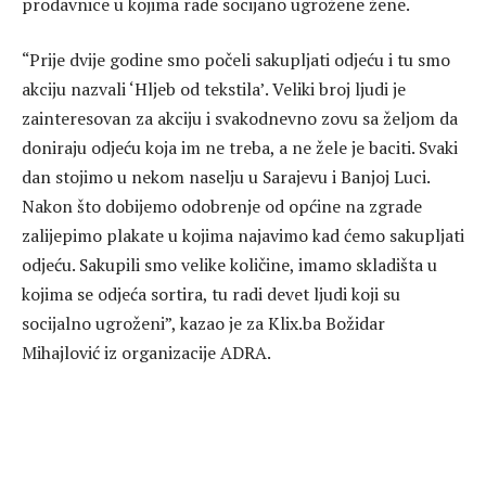
prodavnice u kojima rade socijano ugrožene žene.
“Prije dvije godine smo počeli sakupljati odjeću i tu smo
akciju nazvali ‘Hljeb od tekstila’. Veliki broj ljudi je
zainteresovan za akciju i svakodnevno zovu sa željom da
doniraju odjeću koja im ne treba, a ne žele je baciti. Svaki
dan stojimo u nekom naselju u Sarajevu i Banjoj Luci.
Nakon što dobijemo odobrenje od općine na zgrade
zalijepimo plakate u kojima najavimo kad ćemo sakupljati
odjeću. Sakupili smo velike količine, imamo skladišta u
kojima se odjeća sortira, tu radi devet ljudi koji su
socijalno ugroženi”, kazao je za Klix.ba Božidar
Mihajlović iz organizacije ADRA.