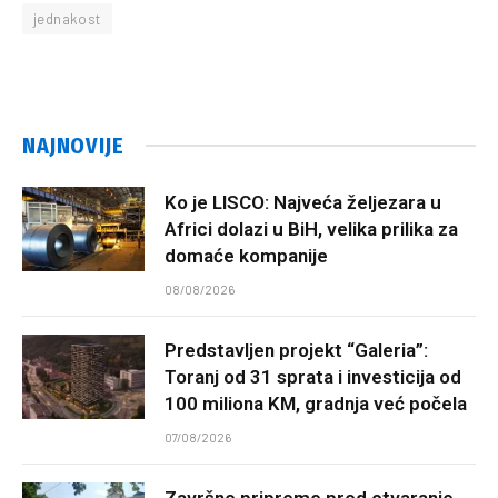
jednakost
NAJNOVIJE
Ko je LISCO: Najveća željezara u
Africi dolazi u BiH, velika prilika za
domaće kompanije
08/08/2026
Predstavljen projekt “Galeria”:
Toranj od 31 sprata i investicija od
100 miliona KM, gradnja već počela
07/08/2026
Završne pripreme pred otvaranje