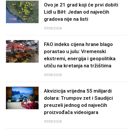
Ovo je 21 grad koji će prvi dobiti
Lidl u BiH: Jedan od najvećih
gradova nije na listi
07/08/2026
FAO indeks cijena hrane blago
porastao u julu: Vremenski
ekstremi, energija i geopolitika
utiču na kretanja na tržištima
07/08/2026
Akvizicija vrijedna 55 milijardi
dolara: Trumpov zet i Saudijci
preuzeli jednog od najvećih
proizvođača videoigara
07/08/2026