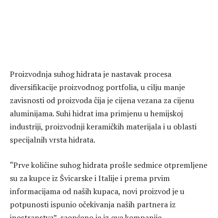
Proizvodnja suhog hidrata je nastavak procesa
diversifikacije proizvodnog portfolia, u cilju manje
zavisnosti od proizvoda čija je cijena vezana za cijenu
aluminijama. Suhi hidrat ima primjenu u hemijskoj
industriji, proizvodnji keramičkih materijala i u oblasti
specijalnih vrsta hidrata.
“Prve količine suhog hidrata prošle sedmice otpremljene
su za kupce iz Švicarske i Italije i prema prvim
informacijama od naših kupaca, novi proizvod je u
potpunosti ispunio očekivanja naših partnera iz
inostranstva”, saopćeno je iz ove kompanije.