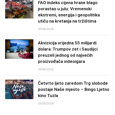
FAO indeks cijena hrane blago
porastao u julu: Vremenski
ekstremi, energija i geopolitika
utiču na kretanja na tržištima
07/08/2026
Akvizicija vrijedna 55 milijardi
dolara: Trumpov zet i Saudijci
preuzeli jednog od najvećih
proizvođača videoigara
07/08/2026
Četvrto ljeto zaredom Trg slobode
postaje Naše mjesto – Bingo Ljetno
kino Tuzla
07/08/2026