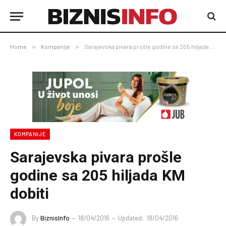
Home
»
Kompanije
»
Sarajevska pivara prošle godine sa 205 hiljada KM dobiti
KOMPANIJE
Sarajevska pivara prošle
godine sa 205 hiljada KM
dobiti
By
BiznisInfo
18/04/2016
Updated:
18/04/2016