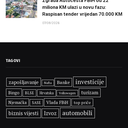
Zgrada Autocesta FBiH od 22
miliona KM ulazi u novu fazu:
Raspisan tender vrijedan 70.000 KM
07/08/2026
TAGOVI
investicije
zapošljavanje
Banke
Nafta
turizam
Bingo
BLSE
Hrvatska
Volkswagen
Vlada FBiH
Njemačka
top priče
SASE
automobili
biznis vijesti
Izvoz