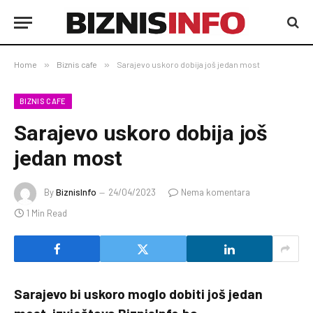
Home
»
Biznis cafe
»
Sarajevo uskoro dobija još jedan most
BIZNIS CAFE
Sarajevo uskoro dobija još
jedan most
By
BiznisInfo
24/04/2023
Nema komentara
1 Min Read
Sarajevo bi uskoro moglo dobiti još jedan