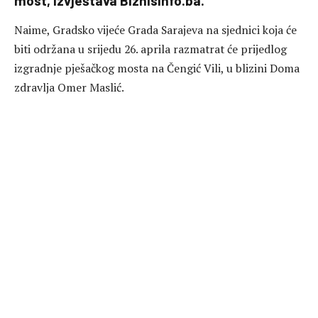
most, izvještava BiznisInfo.ba.
Naime, Gradsko vijeće Grada Sarajeva na sjednici koja će
biti održana u srijedu 26. aprila razmatrat će prijedlog
izgradnje pješačkog mosta na Čengić Vili, u blizini Doma
zdravlja Omer Maslić.