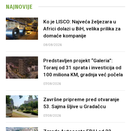
NAJNOVIJE
Ko je LISCO: Najveća željezara u
Africi dolazi u BiH, velika prilika za
domaće kompanije
08/08/2026
Predstavljen projekt “Galeria”:
Toranj od 31 sprata i investicija od
100 miliona KM, gradnja već počela
07/08/2026
Završne pripreme pred otvaranje
53. Sajma šljive u Gradačcu
07/08/2026