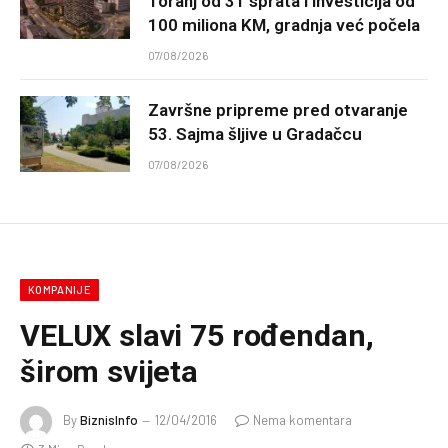
Toranj od 31 sprata i investicija od
100 miliona KM, gradnja već počela
07/08/2026
Završne pripreme pred otvaranje
53. Sajma šljive u Gradačcu
07/08/2026
KOMPANIJE
VELUX slavi 75 rođendan,
širom svijeta
By
BiznisInfo
12/04/2016
Nema komentara