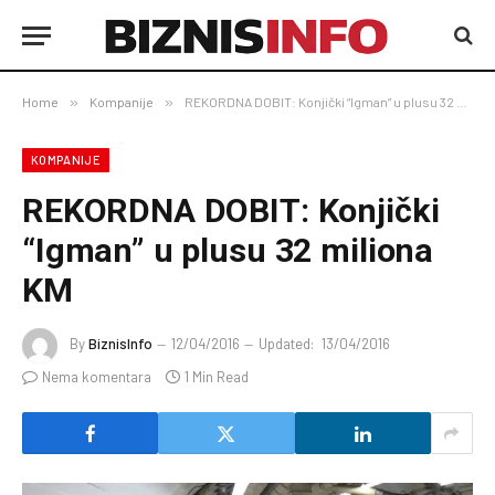
Home
»
Kompanije
»
REKORDNA DOBIT: Konjički “Igman” u plusu 32 miliona KM
KOMPANIJE
REKORDNA DOBIT: Konjički
“Igman” u plusu 32 miliona
KM
By
BiznisInfo
12/04/2016
Updated:
13/04/2016
Nema komentara
1 Min Read