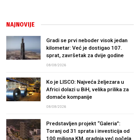
NAJNOVIJE
Gradi se prvi neboder visok jedan
kilometar: Već je dostigao 107.
sprat, završetak za dvije godine
08/08/2026
Ko je LISCO: Najveća željezara u
Africi dolazi u BiH, velika prilika za
domaće kompanije
08/08/2026
Predstavljen projekt “Galeria”:
Toranj od 31 sprata i investicija od
100 miliona KM, gradnja već počela