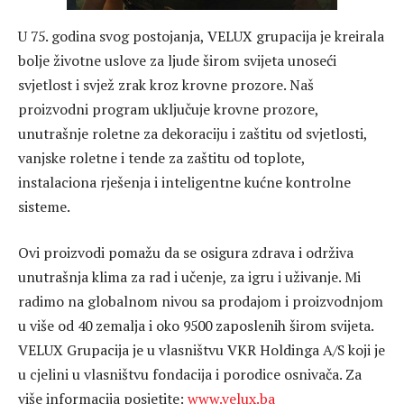
U 75. godina svog postojanja, VELUX grupacija je kreirala
bolje životne uslove za ljude širom svijeta unoseći
svjetlost i svjež zrak kroz krovne prozore. Naš
proizvodni program uključuje krovne prozore,
unutrašnje roletne za dekoraciju i zaštitu od svjetlosti,
vanjske roletne i tende za zaštitu od toplote,
instalaciona rješenja i inteligentne kućne kontrolne
sisteme.
Ovi proizvodi pomažu da se osigura zdrava i održiva
unutrašnja klima za rad i učenje, za igru i uživanje. Mi
radimo na globalnom nivou sa prodajom i proizvodnjom
u više od 40 zemalja i oko 9500 zaposlenih širom svijeta.
VELUX Grupacija je u vlasništvu VKR Holdinga A/S koji je
u cjelini u vlasništvu fondacija i porodice osnivača. Za
više informacija posjetite:
www.velux.ba