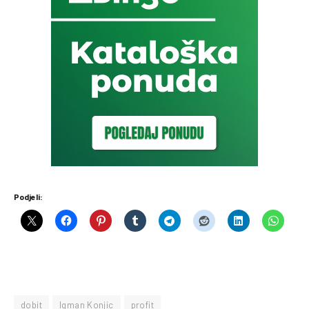
Podjeli:
dobit
Igman Konjic
profit