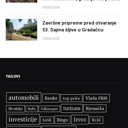
07/08/2026
Završne pripreme pred otvaranje
53. Sajma šljive u Gradačcu
07/08/2026
TAGOVI
automobili
Banke
Vlada FBiH
top priče
turizam
Njemačka
Hrvatska
Volkswagen
Nafta
investicije
Izvoz
Bingo
SASE
BLSE