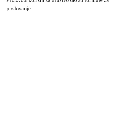
Proizvodi korisni za društvo dio su formule za
poslovanje