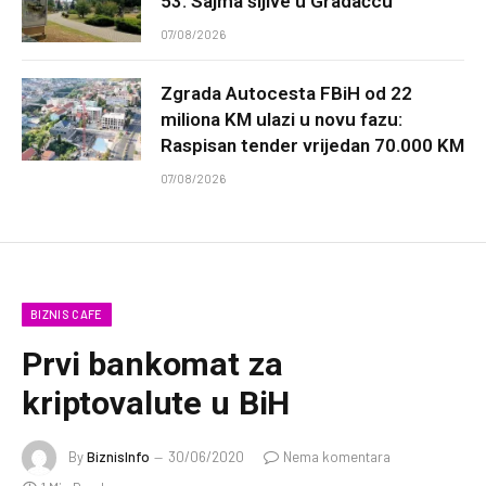
53. Sajma šljive u Gradačcu
07/08/2026
Zgrada Autocesta FBiH od 22
miliona KM ulazi u novu fazu:
Raspisan tender vrijedan 70.000 KM
07/08/2026
BIZNIS CAFE
Prvi bankomat za
kriptovalute u BiH
By
BiznisInfo
30/06/2020
Nema komentara