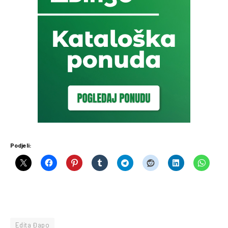
Podjeli:
Edita Đapo