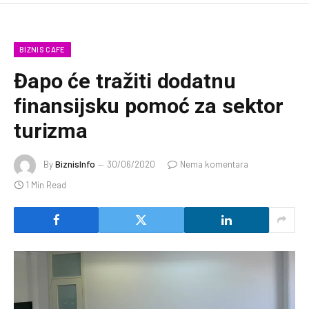
BIZNIS CAFE
Đapo će tražiti dodatnu
finansijsku pomoć za sektor
turizma
By
BiznisInfo
30/06/2020
Nema komentara
1 Min Read