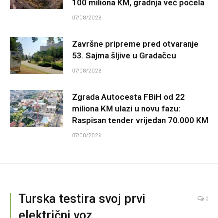
100 miliona KM, gradnja već počela
07/08/2026
Završne pripreme pred otvaranje
53. Sajma šljive u Gradačcu
07/08/2026
Zgrada Autocesta FBiH od 22
miliona KM ulazi u novu fazu:
Raspisan tender vrijedan 70.000 KM
07/08/2026
Turska testira svoj prvi
0
električni voz