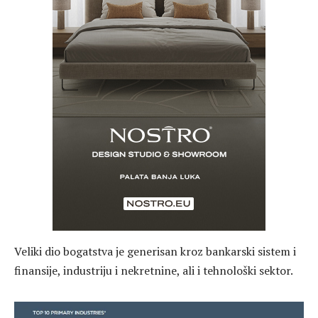
Veliki dio bogatstva je generisan kroz bankarski sistem i
finansije, industriju i nekretnine, ali i tehnološki sektor.