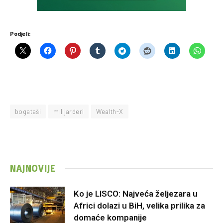
Podjeli:
bogataši
milijarderi
Wealth-X
NAJNOVIJE
Ko je LISCO: Najveća željezara u
Africi dolazi u BiH, velika prilika za
domaće kompanije