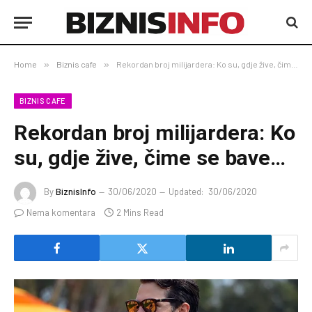
Home
»
Biznis cafe
»
Rekordan broj milijardera: Ko su, gdje žive, čime se bave…
BIZNIS CAFE
Rekordan broj milijardera: Ko
su, gdje žive, čime se bave…
By
BiznisInfo
30/06/2020
Updated:
30/06/2020
Nema komentara
2 Mins Read