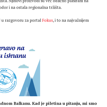
žišta. Njihovi proizvodi su već odlično plasirani na
odor i na ostala regionalna tržišta.
ć u razgovoru za portal
Fokus
, i to na najvažnijem
adnom Balkanu. Kad je piletina u pitanju, mi smo