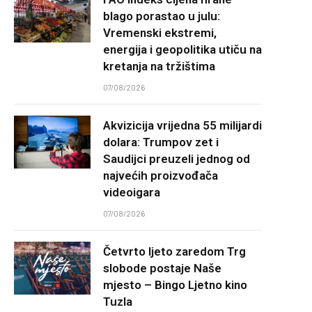
blago porastao u julu:
Vremenski ekstremi,
energija i geopolitika utiču na
kretanja na tržištima
07/08/2026
Akvizicija vrijedna 55 milijardi
dolara: Trumpov zet i
Saudijci preuzeli jednog od
najvećih proizvođača
videoigara
07/08/2026
Četvrto ljeto zaredom Trg
slobode postaje Naše
mjesto – Bingo Ljetno kino
Tuzla