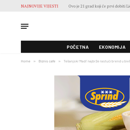
NAJNOVIJE VIJESTI
POČETNA
EKONOMIJA
Home
»
Biznis cafe
»
Tešanjski ‘Madi’ najbrže rastući brend u biv