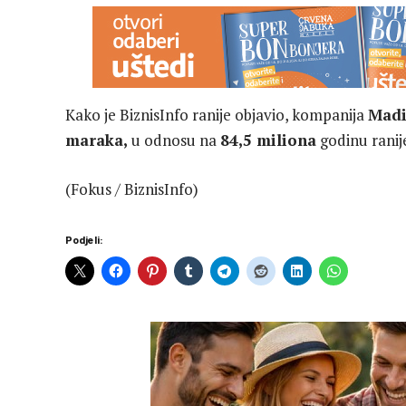
Kako je BiznisInfo ranije objavio, kompanija
Mad
maraka,
u odnosu na
84,5 miliona
godinu ranij
(Fokus / BiznisInfo)
Podjeli: