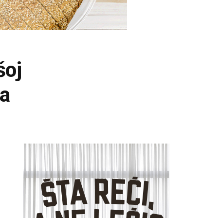
šoj
na