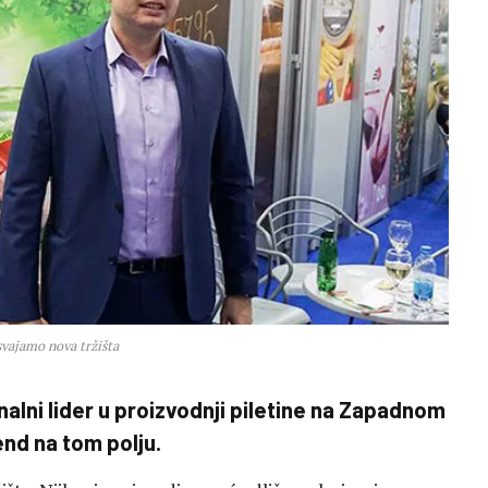
svajamo nova tržišta
nalni lider u proizvodnji piletine na Zapadnom
end na tom polju.