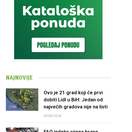
NAJNOVIJE
Ovo je 21 grad koji će prvi
dobiti Lidl u BiH: Jedan od
najvećih gradova nije na listi
07/08/2026
FAO indeks cijena hrane