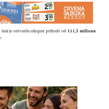
i
lani je ostvarila ukupne prihode od
111,3 miliona
e.