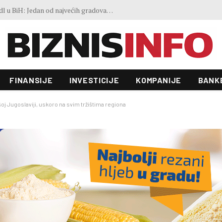
FAO indeks cijena hrane blago porastao u julu: Vremenski ekstremi, energija i geopolitika utiču na kretanja na tržištima
FINANSIJE
INVESTICIJE
KOMPANIJE
BANK
šoj Jugoslaviji, uskoro na svim tržištima regiona