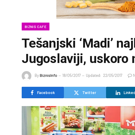
BIZNIS CAFE
Tešanjski ‘Madi’ naj
Jugoslaviji, uskoro 
By
BiznisInfo
18/05/2017
Updated:
22/05/2017
Facebook
Twitter
Linked