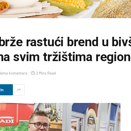
brže rastući brend u biv
na svim tržištima regio
Nema komentara
2 Mins Read
In