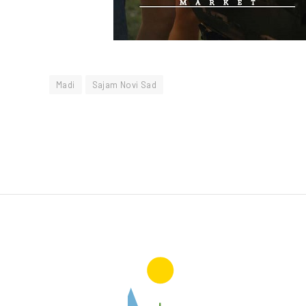
Madi
Sajam Novi Sad