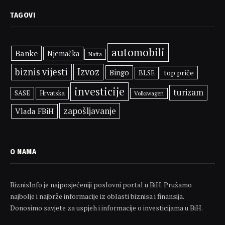
TAGOVI
automobili
Banke
Njemačka
Nafta
biznis vijesti
Izvoz
Bingo
top priče
BLSE
investicije
turizam
SASE
Hrvatska
Volkswagen
zapošljavanje
Vlada FBiH
O NAMA
BiznisInfo je najposjećeniji poslovni portal u BiH. Pružamo
najbolje i najbrže informacije iz oblasti biznisa i finansija.
Donosimo savjete za uspjeh i informacije o investicijama u BiH.