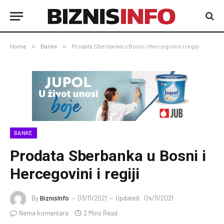
Home
»
Banke
»
Prodata Sberbanka u Bosni i Hercegovini i regiji
BANKE
Prodata Sberbanka u Bosni i
Hercegovini i regiji
By
BiznisInfo
03/11/2021
Updated:
04/11/2021
Nema komentara
2 Mins Read