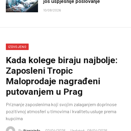
još uspješnije poslovanje
10/08/2026
IZDVOJENO
Kada kolege biraju najbolje:
Zaposleni Tropic
Maloprodaje nagrađeni
putovanjem u Prag
Priznanje zaposlenima koji svojim zalaganjem doprinose
pozitivnoj atmosferi u timovima i kvalitetu usluge prema
kupcima
By
BiznisInfo
02/04/2026
Updated:
09/04/2026