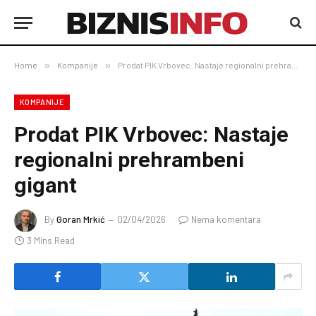
Home
»
Kompanije
»
Prodat PIK Vrbovec: Nastaje regionalni prehrambeni gigant
KOMPANIJE
Prodat PIK Vrbovec: Nastaje
regionalni prehrambeni
gigant
By
Goran Mrkić
02/04/2026
Nema komentara
3 Mins Read