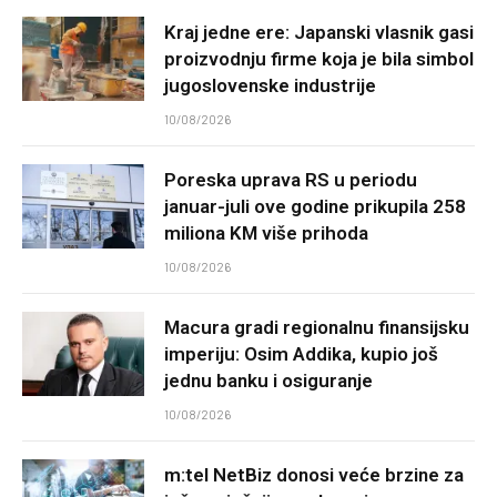
Kraj jedne ere: Japanski vlasnik gasi
proizvodnju firme koja je bila simbol
jugoslovenske industrije
10/08/2026
Poreska uprava RS u periodu
januar-juli ove godine prikupila 258
miliona KM više prihoda
10/08/2026
Macura gradi regionalnu finansijsku
imperiju: Osim Addika, kupio još
jednu banku i osiguranje
10/08/2026
m:tel NetBiz donosi veće brzine za