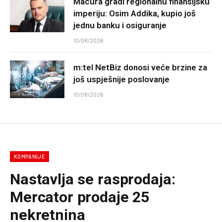
Macura gradi regionalnu finansijsku
imperiju: Osim Addika, kupio još
jednu banku i osiguranje
10/08/2026
m:tel NetBiz donosi veće brzine za
još uspješnije poslovanje
10/08/2026
KOMPANIJE
Nastavlja se rasprodaja:
Mercator prodaje 25
nekretnina