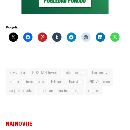
Podjeli:
akvizicija
BOSQAR Invest
ekonomija
Fortenova
hrana
investicije
Mlinar
Panvita
PIK Vrbovec
poljoprivreda
prehrambena industrija
region
NAJNOVIJE