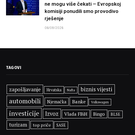
ne mogu više čekati – Evropskoj
komisiji ponudili smo provodivo
rješenje
06/08/2026
TAGOVI
biznis vijesti
zapošljavanje
Hrvatska
Nafta
automobili
Banke
Njemačka
Volkswagen
investicije
Izvoz
Vlada FBiH
Bingo
BLSE
turizam
top priče
SASE