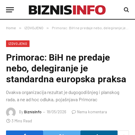
Home
»
IZDVOJENO
»
Primorac: BiH ne predaje nebo, delegiranje je standardna europska praksa
IZDVOJENO
Primorac: BiH ne predaje
nebo, delegiranje je
standardna europska praksa
Ovakva organizacija rezultat je dugogodišnjeg i planskog
rada, a ne ad hoc odluka, pojašnjava Primorac
By
BiznisInfo
18/05/2026
Nema komentara
3 Mins Read