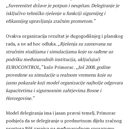
„Suverenitet države je potpun i neupitan. Delegiranje je
isključivo tehničko rješenje u funkciji sigurnijeg i
efikasnijeg upravljanja zračnim prometom.“
Ovakva organizacija rezultat je dugogodišnjeg i planskog
rada, a ne ad hoc odluka.
„Rješenja su zasnovana na
stručnim studijama i simulacijama koje su rađene uz
podršku međunarodnih institucija, uključujući
EUROCONTROL,“
kaže Primorac.
„Još 2008. godine
provedene su simulacije u realnom vremenu koje su
jasno pokazale koji model organizacije najbolje odgovara
kapacitetima i sigurnosnim zahtjevima Bosne i
Hercegovine.“
Model delegiranja ima i jasan pravni temelj. Primorac
podsjeća da se delegiranje u predmetnom dijelu zračnog
prostora BiH zasniva na međunarodnom sporazumu