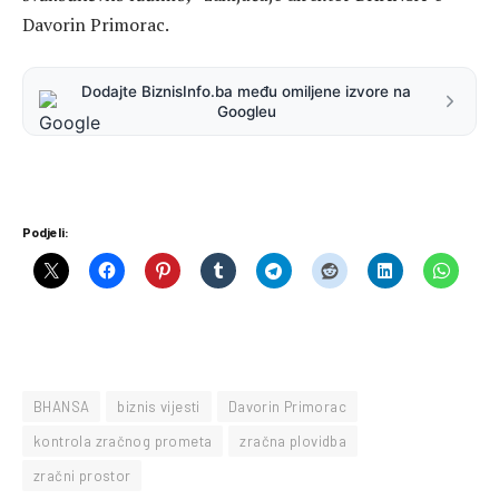
Davorin Primorac.
Dodajte BiznisInfo.ba među omiljene izvore na
Googleu
Podjeli:
BHANSA
biznis vijesti
Davorin Primorac
kontrola zračnog prometa
zračna plovidba
zračni prostor