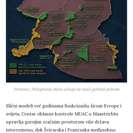
Primorac: Delegiranje dijela usluga ne znači gubitak prihoda
Slični modeli već godinama funkcionišu širom Evrope i
svijeta. Centar oblasne kontrole MUAC u Maastrichtu
upravlja gornjim zračnim prostorom više država
istovremeno, dok Švicarska i Francuska međusobno