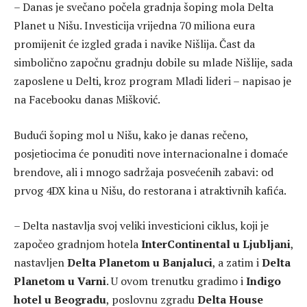
– Danas je svečano počela gradnja šoping mola Delta
Planet u Nišu. Investicija vrijedna 70 miliona eura
promijenit će izgled grada i navike Nišlija. Čast da
simbolično započnu gradnju dobile su mlade Nišlije, sada
zaposlene u Delti, kroz program Mladi lideri – napisao je
na Facebooku danas Mišković.
Budući šoping mol u Nišu, kako je danas rečeno,
posjetiocima će ponuditi nove internacionalne i domaće
brendove, ali i mnogo sadržaja posvećenih zabavi: od
prvog 4DX kina u Nišu, do restorana i atraktivnih kafića.
– Delta nastavlja svoj veliki investicioni ciklus, koji je
započeo gradnjom hotela
InterContinental u Ljubljani
,
nastavljen
Delta Planetom u Banjaluci
, a zatim i
Delta
Planetom u Varni
. U ovom trenutku gradimo i
Indigo
hotel u Beogradu
, poslovnu zgradu
Delta House