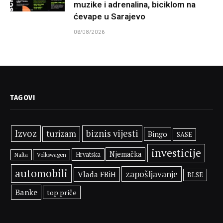
muzike i adrenalina, biciklom na
ćevape u Sarajevo
06/08/2026
TAGOVI
Izvoz
biznis vijesti
turizam
Bingo
SASE
investicije
Njemačka
Hrvatska
Volkswagen
Nafta
automobili
zapošljavanje
Vlada FBiH
BLSE
Banke
top priče