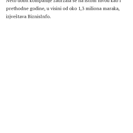
Neto dobit kompanije zadržala se na istom nivou kao I
prethodne godine, u visini od oko 1,3 miliona maraka,
izjveštava BiznisInfo.