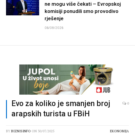
ne mogu više čekati – Evropskoj
komisiji ponudili smo provodivo
rješenje
06/08/2026
Evo za koliko je smanjen broj
0
arapskih turista u FBiH
BY
BIZNISINFO
ON
30/07/2025
EKONOMIJA