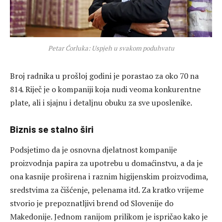
Petar Ćorluka: Uspjeh u svakom poduhvatu
Broj radnika u prošloj godini je porastao za oko 70 na
814. Riječ je o kompaniji koja nudi veoma konkurentne
plate, ali i sjajnu i detaljnu obuku za sve uposlenike.
Biznis se stalno širi
Podsjetimo da je osnovna djelatnost kompanije
proizvodnja papira za upotrebu u domaćinstvu, a da je
ona kasnije proširena i raznim higijenskim proizvodima,
sredstvima za čišćenje, pelenama itd. Za kratko vrijeme
stvorio je prepoznatljivi brend od Slovenije do
Makedonije. Jednom ranijom prilikom je ispričao kako je