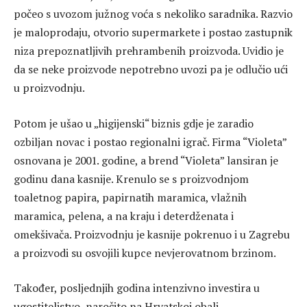
počeo s uvozom južnog voća s nekoliko saradnika. Razvio
je maloprodaju, otvorio supermarkete i postao zastupnik
niza prepoznatljivih prehrambenih proizvoda. Uvidio je
da se neke proizvode nepotrebno uvozi pa je odlučio ući
u proizvodnju.
Potom je ušao u „higijenski“ biznis gdje je zaradio
ozbiljan novac i postao regionalni igrač. Firma “Violeta”
osnovana je 2001. godine, a brend “Violeta” lansiran je
godinu dana kasnije. Krenulo se s proizvodnjom
toaletnog papira, papirnatih maramica, vlažnih
maramica, pelena, a na kraju i deterdženata i
omekšivača. Proizvodnju je kasnije pokrenuo i u Zagrebu
a proizvodi su osvojili kupce nevjerovatnom brzinom.
Također, posljednjih godina intenzivno investira u
ugostiteljstvo, naročito na Hrvatskoj obali.