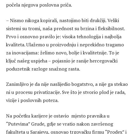
počela njegova poslovna priča.
– Nismo nikoga kopirali, nastojimo biti drukčiji. Veliki
sistemi su tromi, naša prednost su brzina i fleksibilnost.
Prvo i osnovno pravilo je: visoka tehnologija i najbolja
kvaliteta. Ulažemo u proizvodnju i neprekidno tragamo
za inovacijama: želimo novo, bolje i kvalitetnije. To je
ključ našeg uspjeha – pojasnio je ranije hercegovački
poduzetnik razloge snažnog rasta.
Zanimljivo je da nije naslijedio bogatstvo, a nije ga stekao
ni u procesu privatizacije. Sve što je stvorio plod je rada,
vizije i poslovnih poteza.
Na početku karijere je ostavio mjesto pravnika u
“Putevima” Grude, gdje se vratio nakon završenog
fakulteta u Sarajevu, osnovao trgovačku firmu “Prodex” i