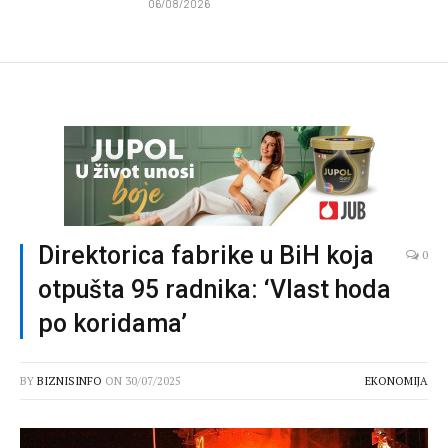
06/08/2026
Direktorica fabrike u BiH koja
0
otpušta 95 radnika: ‘Vlast hoda
po koridama’
BY
BIZNISINFO
ON
30/07/2025
EKONOMIJA