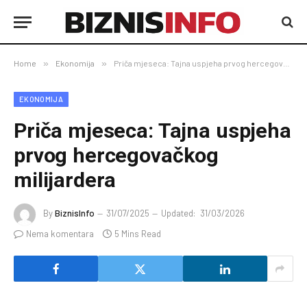
Home
»
Ekonomija
»
Priča mjeseca: Tajna uspjeha prvog hercegovačkog milijardera
EKONOMIJA
Priča mjeseca: Tajna uspjeha
prvog hercegovačkog
milijardera
By
BiznisInfo
31/07/2025
Updated:
31/03/2026
Nema komentara
5 Mins Read