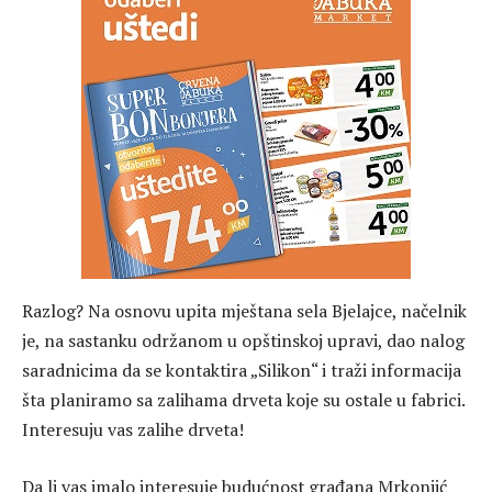
Razlog? Na osnovu upita mještana sela Bjelajce, načelnik
je, na sastanku održanom u opštinskoj upravi, dao nalog
saradnicima da se kontaktira „Silikon“ i traži informacija
šta planiramo sa zalihama drveta koje su ostale u fabrici.
Interesuju vas zalihe drveta!
Da li vas imalo interesuje budućnost građana Mrkonjić