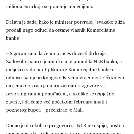
miliona eura koja se pominje u medijima.
Država je sada, kako je ministar potvrdio, “svakako bliža
prodaji nego odluci da ostane vlasnik Komercijalne
banke”.
– Siguran sam da ćemo proces dovesti do kraja.
Zadovoljni smo cijenom koju je ponudila NLB banka, a
imajući u vidu multiplikatore Komercijalne banke u
odnosu na njenu knjigovodstvenu vrijednost. Očekujem
da ćemo do kraja januara završiti razgovore sa
prvorangiranim ponuđačem, a ukoliko se uspješno
završe, i da ćemo već početkom februara imati i
poznatog kupca – precizirao je Mali.
Dodao je da ukoliko pregovori sa NLB ne uspiju, postoji
mogućnost da se ide u pregovore sa drugorangiranim