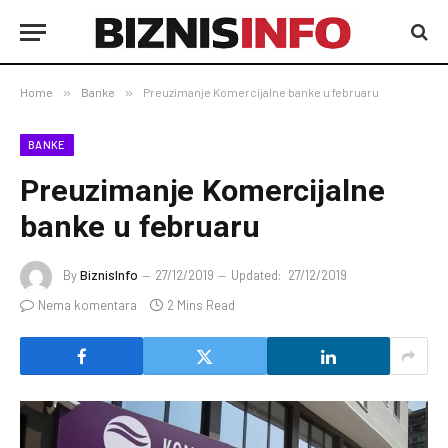
Home
»
Banke
»
Preuzimanje Komercijalne banke u februaru
BANKE
Preuzimanje Komercijalne
banke u februaru
By
BiznisInfo
27/12/2019
Updated:
27/12/2019
Nema komentara
2 Mins Read