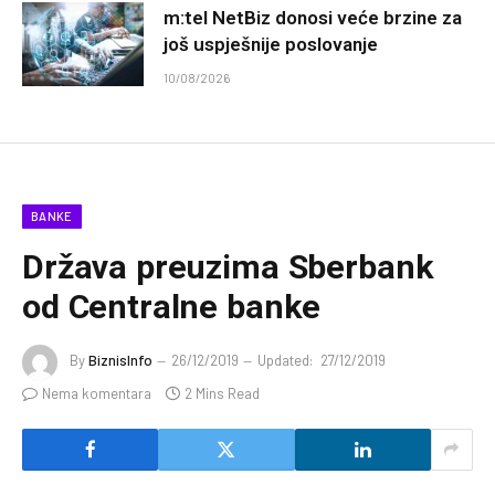
m:tel NetBiz donosi veće brzine za
još uspješnije poslovanje
10/08/2026
BANKE
Država preuzima Sberbank
od Centralne banke
By
BiznisInfo
26/12/2019
Updated:
27/12/2019
Nema komentara
2 Mins Read