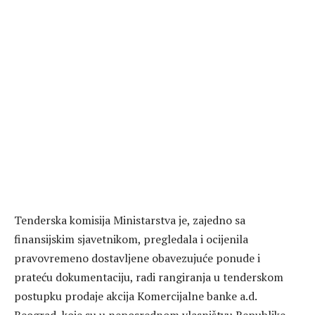
Tenderska komisija Ministarstva je, zajedno sa
finansijskim sjavetnikom, pregledala i ocijenila
pravovremeno dostavljene obavezujuće ponude i
prateću dokumentaciju, radi rangiranja u tenderskom
postupku prodaje akcija Komercijalne banke a.d.
Beograd, koje su u neposrednom vlasništvu Republike