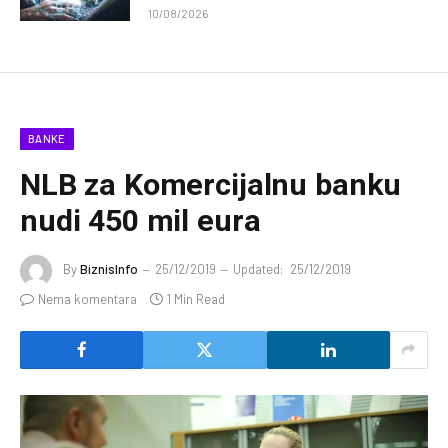
10/08/2026
BANKE
NLB za Komercijalnu banku
nudi 450 mil eura
By
BiznisInfo
25/12/2019
Updated:
25/12/2019
Nema komentara
1 Min Read