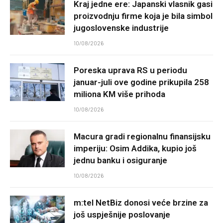
Kraj jedne ere: Japanski vlasnik gasi
proizvodnju firme koja je bila simbol
jugoslovenske industrije
10/08/2026
Poreska uprava RS u periodu
januar-juli ove godine prikupila 258
miliona KM više prihoda
10/08/2026
Macura gradi regionalnu finansijsku
imperiju: Osim Addika, kupio još
jednu banku i osiguranje
10/08/2026
m:tel NetBiz donosi veće brzine za
još uspješnije poslovanje