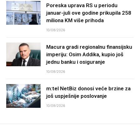
Poreska uprava RS u periodu
januar-juli ove godine prikupila 258
miliona KM više prihoda
10/08/2026
Macura gradi regionalnu finansijsku
imperiju: Osim Addika, kupio još
jednu banku i osiguranje
10/08/2026
m:tel NetBiz donosi veće brzine za
još uspješnije poslovanje
10/08/2026