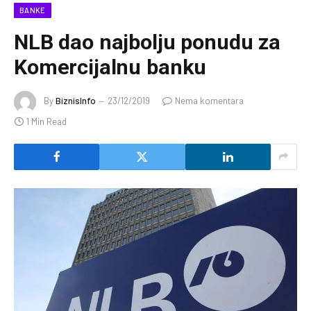
BANKE
NLB dao najbolju ponudu za
Komercijalnu banku
By
BiznisInfo
23/12/2019
Nema komentara
1 Min Read