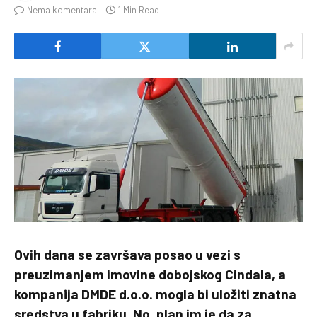
Nema komentara
1 Min Read
Ovih dana se završava posao u vezi s
preuzimanjem imovine dobojskog Cindala, a
kompanija DMDE d.o.o. mogla bi uložiti znatna
sredstva u fabriku. No, plan im je da za