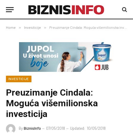
Home
»
Investicije
»
Preuzimanje Cindala: Moguća višemilionska investicija
INVESTICIJE
Preuzimanje Cindala:
Moguća višemilionska
investicija
By
BiznisInfo
07/05/2018
Updated:
10/05/2018