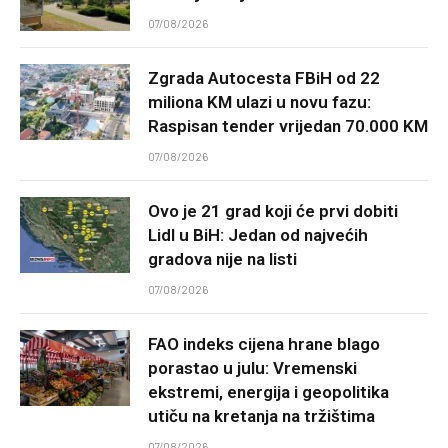
07/08/2026
Zgrada Autocesta FBiH od 22
miliona KM ulazi u novu fazu:
Raspisan tender vrijedan 70.000 KM
07/08/2026
Ovo je 21 grad koji će prvi dobiti
Lidl u BiH: Jedan od najvećih
gradova nije na listi
07/08/2026
FAO indeks cijena hrane blago
porastao u julu: Vremenski
ekstremi, energija i geopolitika
utiču na kretanja na tržištima
07/08/2026