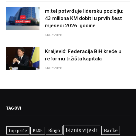
m:tel potvrđuje lidersku poziciju:
43 miliona KM dobiti u prvih šest
mjeseci 2026. godine
31/07/2026
Kraljević: Federacija BiH kreće u
reformu tržišta kapitala
31/07/2026
TAGOVI
biznis vijesti
Banke
Bingo
top priče
BLSE