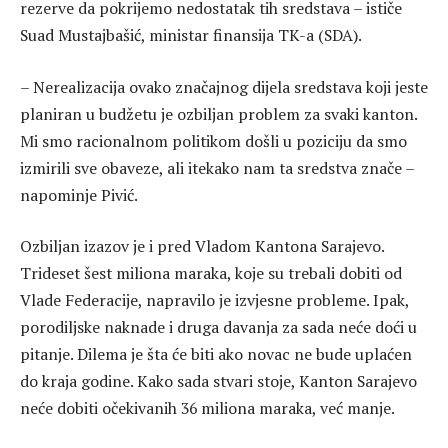
rezerve da pokrijemo nedostatak tih sredstava – ističe
Suad Mustajbašić, ministar finansija TK-a (SDA).
– Nerealizacija ovako značajnog dijela sredstava koji jeste
planiran u budžetu je ozbiljan problem za svaki kanton.
Mi smo racionalnom politikom došli u poziciju da smo
izmirili sve obaveze, ali itekako nam ta sredstva znače –
napominje Pivić.
Ozbiljan izazov je i pred Vladom Kantona Sarajevo.
Trideset šest miliona maraka, koje su trebali dobiti od
Vlade Federacije, napravilo je izvjesne probleme. Ipak,
porodiljske naknade i druga davanja za sada neće doći u
pitanje. Dilema je šta će biti ako novac ne bude uplaćen
do kraja godine. Kako sada stvari stoje, Kanton Sarajevo
neće dobiti očekivanih 36 miliona maraka, već manje.