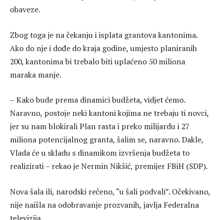
obaveze.
Zbog toga je na čekanju i isplata grantova kantonima.
Ako do nje i dođe do kraja godine, umjesto planiranih
200, kantonima bi trebalo biti uplaćeno 50 miliona
maraka manje.
– Kako bude prema dinamici budžeta, vidjet ćemo.
Naravno, postoje neki kantoni kojima ne trebaju ti novci,
jer su nam blokirali Plan rasta i preko milijardu i 27
miliona potencijalnog granta, šalim se, naravno. Dakle,
Vlada će u skladu s dinamikom izvršenja budžeta to
realizirati – rekao je Nermin Nikšić, premijer FBiH (SDP).
Nova šala ili, narodski rečeno, “u šali podvali”. Očekivano,
nije naišla na odobravanje prozvanih, javlja Federalna
televizija.