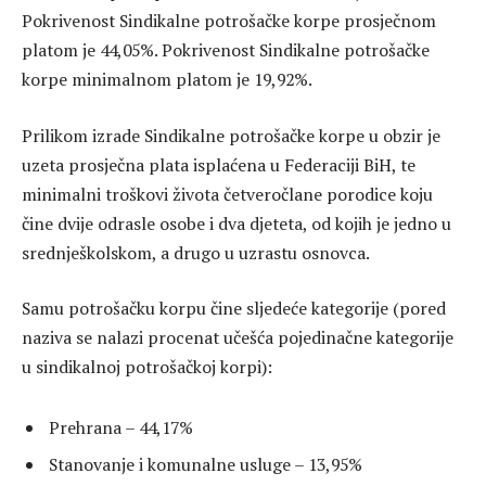
Pokrivenost Sindikalne potrošačke korpe prosječnom
platom je 44,05%. Pokrivenost Sindikalne potrošačke
korpe minimalnom platom je 19,92%.
Prilikom izrade Sindikalne potrošačke korpe u obzir je
uzeta prosječna plata isplaćena u Federaciji BiH, te
minimalni troškovi života četveročlane porodice koju
čine dvije odrasle osobe i dva djeteta, od kojih je jedno u
srednješkolskom, a drugo u uzrastu osnovca.
Samu potrošačku korpu čine sljedeće kategorije (pored
naziva se nalazi procenat učešća pojedinačne kategorije
u sindikalnoj potrošačkoj korpi):
Prehrana – 44,17%
Stanovanje i komunalne usluge – 13,95%