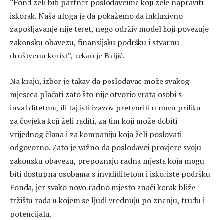
“Fond želi biti partner poslodavcima koji žele napraviti
iskorak. Naša uloga je da pokažemo da inkluzivno
zapošljavanje nije teret, nego održiv model koji povezuje
zakonsku obavezu, finansijsku podršku i stvarnu
društvenu korist”, rekao je Baljić.
Na kraju, izbor je takav da poslodavac može svakog
mjeseca plaćati zato što nije otvorio vrata osobi s
invaliditetom, ili taj isti izazov pretvoriti u novu priliku
za čovjeka koji želi raditi, za tim koji može dobiti
vrijednog člana i za kompaniju koja želi poslovati
odgovorno. Zato je važno da poslodavci provjere svoju
zakonsku obavezu, prepoznaju radna mjesta koja mogu
biti dostupna osobama s invaliditetom i iskoriste podršku
Fonda, jer svako novo radno mjesto znači korak bliže
tržištu rada u kojem se ljudi vrednuju po znanju, trudu i
potencijalu.