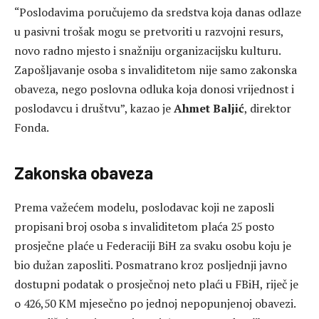
“Poslodavima poručujemo da sredstva koja danas odlaze
u pasivni trošak mogu se pretvoriti u razvojni resurs,
novo radno mjesto i snažniju organizacijsku kulturu.
Zapošljavanje osoba s invaliditetom nije samo zakonska
obaveza, nego poslovna odluka koja donosi vrijednost i
poslodavcu i društvu”, kazao je
Ahmet Baljić
, direktor
Fonda.
Zakonska obaveza
Prema važećem modelu, poslodavac koji ne zaposli
propisani broj osoba s invaliditetom plaća 25 posto
prosječne plaće u Federaciji BiH za svaku osobu koju je
bio dužan zaposliti. Posmatrano kroz posljednji javno
dostupni podatak o prosječnoj neto plaći u FBiH, riječ je
o 426,50 KM mjesečno po jednoj nepopunjenoj obavezi.