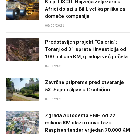
Ko je LISCO: Najveća željezara u
Africi dolazi u BiH, velika prilika za
domaće kompanije
08/08/2026
Predstavljen projekt “Galeria”:
Toranj od 31 sprata i investicija od
100 miliona KM, gradnja već počela
07/08/2026
Završne pripreme pred otvaranje
53. Sajma šljive u Gradačcu
07/08/2026
Zgrada Autocesta FBiH od 22
miliona KM ulazi u novu fazu:
Raspisan tender vrijedan 70.000 KM