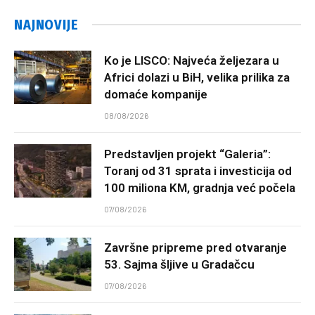
NAJNOVIJE
Ko je LISCO: Najveća željezara u
Africi dolazi u BiH, velika prilika za
domaće kompanije
08/08/2026
Predstavljen projekt “Galeria”:
Toranj od 31 sprata i investicija od
100 miliona KM, gradnja već počela
07/08/2026
Završne pripreme pred otvaranje
53. Sajma šljive u Gradačcu
07/08/2026