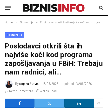
Home
»
Ekonomija
»
Poslodavci otkrili šta ih najviše koči kod programa zapošljavanja u FBiH: Trebaju nam radnici, ali…
EKONOMIJA
Poslodavci otkrili šta ih
najviše koči kod programa
zapošljavanja u FBiH: Trebaju
nam radnici, ali…
By
Bojana Šutvić
18/06/2026
Updated:
18/06/2026
Nema komentara
3 Mins Read