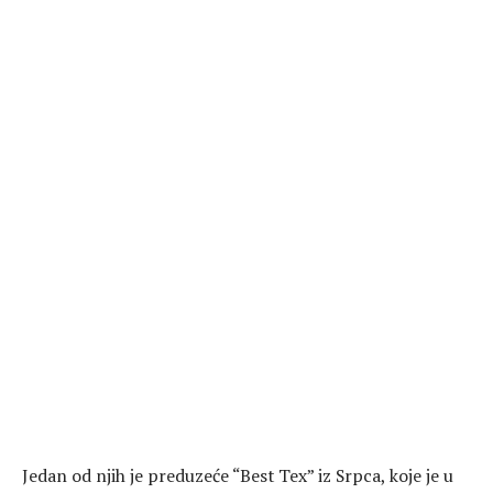
Јedan od njih je preduzeće “Best Tex” iz Srpca, koje je u