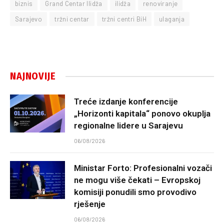
biznis
Grand Centar Ilidža
ilidža
renoviranje
Sarajevo
tržni centar
tržni centri BiH
ulaganja
NAJNOVIJE
Treće izdanje konferencije
„Horizonti kapitala“ ponovo okuplja
regionalne lidere u Sarajevu
06/08/2026
Ministar Forto: Profesionalni vozači
ne mogu više čekati – Evropskoj
komisiji ponudili smo provodivo
rješenje
06/08/2026