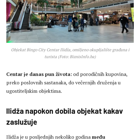
Objekat Bingo City Centar Ilidža, omiljeno okupljalište građana i
turista (Foto: BiznisInfo.ba)
Centar je danas pun života:
od porodičnih kupovina,
preko poslovnih sastanaka, do večernjih druženja u
ugostiteljskim objektima.
Ilidža napokon dobila objekat kakav
zaslužuje
Ilidža je u posljednjih nekoliko godina
među