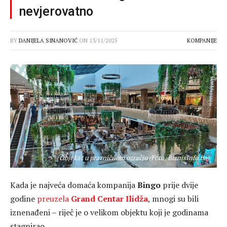
nevjerovatno
BY
DANIJELA SINANOVIĆ
ON
13/11/2025
KOMPANIJE
Objekat u prazničnom ozračju (Foto: BiznisInfo.ba)
Kada je najveća domaća kompanija
Bingo
prije dvije
godine
preuzela
Grand Centar Ilidža
, mnogi su bili
iznenađeni – riječ je o velikom objektu koji je godinama
stagnirao.