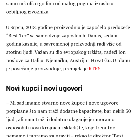
samo nekoliko godina od malog pogona izraslo u
ozbiljnog izvoznika.
U Srpcu, 2018. godine proizvodnju je započelo preduzeće
“Best Tex” sa samo dvoje zaposlenih. Danas, sedam
godina kasnije, u savremenoj proizvodnji radi više od
stotinu ljudi. Važan su dio evropskog tržišta, radeći lon
poslove za Italiju, Njemačku, Austriju i Hrvatsku. U planu
je povećanje proizvodnje, prenijela je
RTRS
.
Novi kupci i novi ugovori
– Mi sad imamo stvarno nove kupce i nove ugovore
potpisane što nam traži dodatne kapacitete, bar nekih 30
ljudi, ali nam traži i dodatno ulaganje jer moramo
osposobiti novu krojnicu i skladište, koje trenutno
nemamo i moramo ga praviti – rekao je direktor “Best