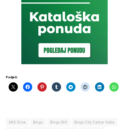
Podjeli:
ANS Drive
Bingo
Bingo BiH
Bingo City Centar Ilidža