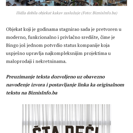
Ilidža dobila objekat kakav zaslužuje (Foto: BiznisInfo.ba)
Objekat koji je godinama stagnirao sada je pretvoren u
moderno, funkcionalno i privlačno središte, čime je
Bingo još jednom potvrdio status kompanije koja
uspješno upravlja najkompleksnijim projektima u
maloprodaji i nekretninama.
Preuzimanje teksta dozvoljeno uz obavezno
navođenje izvora i postavljanje linka ka originalnom
tekstu na BiznisInfo.ba