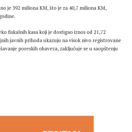
no je 392 miliona KM, što je za 40,7 miliona KM,
godine.
 fiskalnih kasa koji je dostigao iznos od 21,72
ljnih javnih prihoda ukazuju na visok nivo registrovane
šavanje poreskih obaveza, zaključuje se u saopštenju