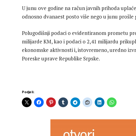
U junu ove godine na račun javnih prihoda uplaće
odnosno dvanaest posto više nego u junu prošle 
Polugodišnji podaci o evidentiranom prometu preko
milijarde KM, kao i podaci o 2,41 milijardu prikup
ekonomske aktivnosti i, istovremeno, uredno izvr
Poreske uprave Republike Srpske.
Podjeli: