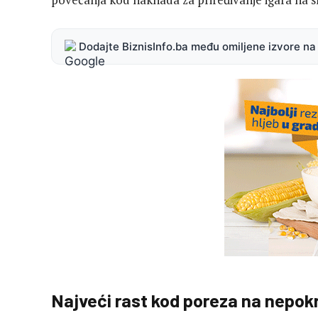
Dodajte BiznisInfo.ba među omiljene izvore n
Najveći rast kod poreza na nepok