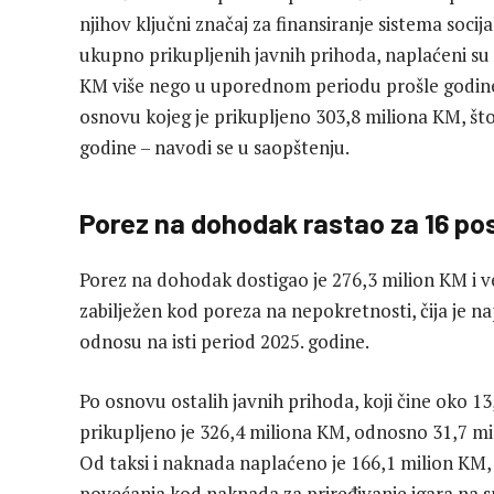
njihov ključni značaj za finansiranje sistema socija
ukupno prikupljenih javnih prihoda, naplaćeni su 
KM više nego u uporednom periodu prošle godine.
osnovu kojeg je prikupljeno 303,8 miliona KM, št
godine – navodi se u saopštenju.
Porez na dohodak rastao za 16 po
Porez na dohodak dostigao je 276,3 milion KM i već
zabilježen kod poreza na nepokretnosti, čija je na
odnosu na isti period 2025. godine.
Po osnovu ostalih javnih prihoda, koji čine oko 
prikupljeno je 326,4 miliona KM, odnosno 31,7 m
Od taksi i naknada naplaćeno je 166,1 milion KM, 
povećanja kod naknada za priređivanje igara na s