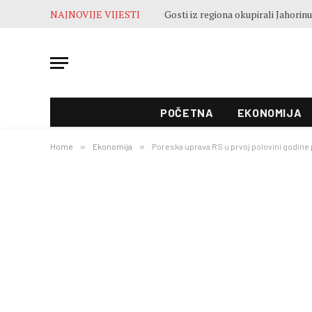
NAJNOVIJE VIJESTI
POČETNA
EKONOMIJA
Home
»
Ekonomija
»
Poreska uprava RS u prvoj polovini godine p