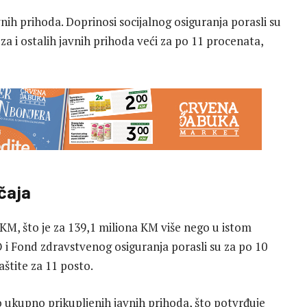
nih prihoda. Doprinosi socijalnog osiguranja porasli su
za i ostalih javnih prihoda veći za po 11 procenata,
čaja
 KM, što je za 139,1 miliona KM više nego u istom
i Fond zdravstvenog osiguranja porasli su za po 10
aštite za 11 posto.
o ukupno prikupljenih javnih prihoda, što potvrđuje