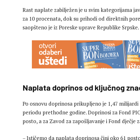
Rast naplate zabilježen je u svim kategorijama jav
za 10 procenata, dok su prihodi od direktnih pore
saopšteno je iz Poreske uprave Republike Srpske.
Naplata doprinos od ključnog zna
Po osnovu doprinosa prikupljeno je 1,47 milijardi
periodu prethodne godine. Doprinosi za Fond PIO 
posto, a za Zavod za zapošljavanje i Fond dječje z
– Ističemo da naplata doprinosa čini oko 61 post