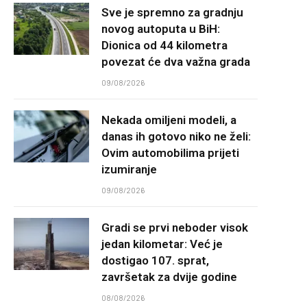
Sve je spremno za gradnju
novog autoputa u BiH:
Dionica od 44 kilometra
povezat će dva važna grada
09/08/2026
Nekada omiljeni modeli, a
danas ih gotovo niko ne želi:
Ovim automobilima prijeti
izumiranje
09/08/2026
Gradi se prvi neboder visok
jedan kilometar: Već je
dostigao 107. sprat,
završetak za dvije godine
08/08/2026