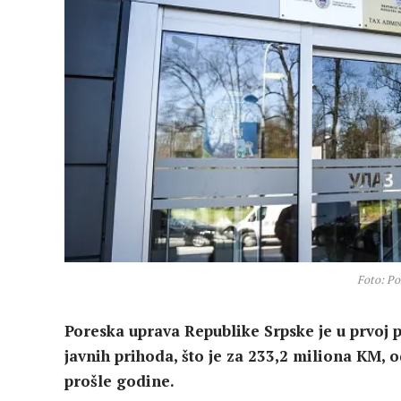
Foto: Po
Poreska uprava Republike Srpske je u prvoj 
javnih prihoda, što je za 233,2 miliona KM,
prošle godine.