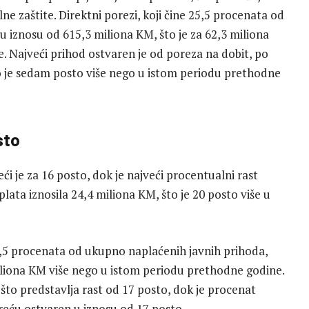
lne zaštite. Direktni porezi, koji čine 25,5 procenata od
u iznosu od 615,3 miliona KM, što je za 62,3 miliona
 Najveći prihod ostvaren je od poreza na dobit, po
o je sedam posto više nego u istom periodu prethodne
sto
i je za 16 posto, dok je najveći procentualni rast
plata iznosila 24,4 miliona KM, što je 20 posto više u
13,5 procenata od ukupno naplaćenih javnih prihoda,
iliona KM više nego u istom periodu prethodne godine.
što predstavlja rast od 17 posto, dok je procenat
reću ostvaren u iznosu od 17 posto.