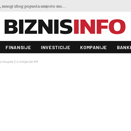
Sve je spremno za gradnju novog autoputa u BiH: Dionica od 44 kilometra povezat će dva važna grada
FINANSIJE
INVESTICIJE
KOMPANIJE
BANK
rikupila 2,4 milijarde KM