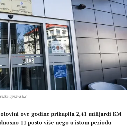
reska uprava RS
polovini ove godine prikupila 2,41 milijardi KM
 odnosno 11 posto više nego u istom periodu