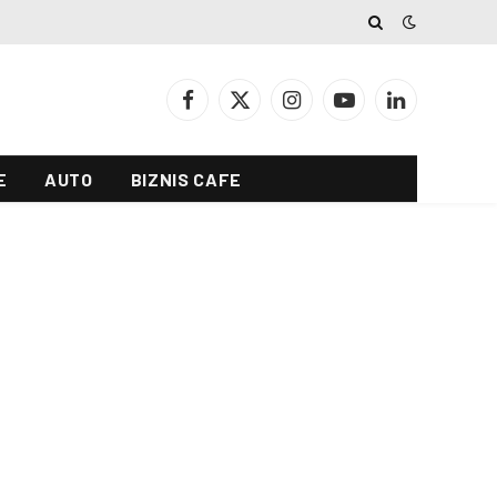
Facebook
X
Instagram
YouTube
LinkedIn
(Twitter)
E
AUTO
BIZNIS CAFE