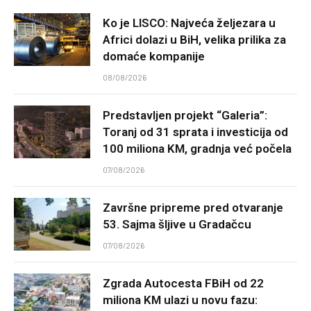
Ko je LISCO: Najveća željezara u
Africi dolazi u BiH, velika prilika za
domaće kompanije
08/08/2026
Predstavljen projekt “Galeria”:
Toranj od 31 sprata i investicija od
100 miliona KM, gradnja već počela
07/08/2026
Završne pripreme pred otvaranje
53. Sajma šljive u Gradačcu
07/08/2026
Zgrada Autocesta FBiH od 22
miliona KM ulazi u novu fazu: