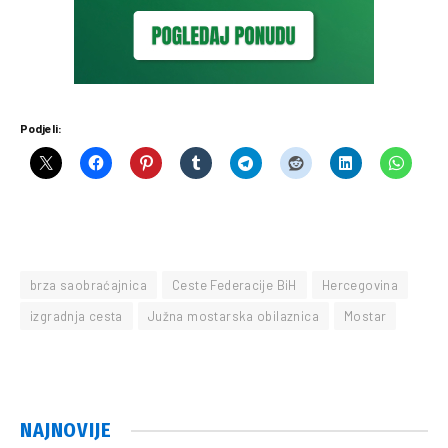
Podjeli:
brza saobraćajnica
Ceste Federacije BiH
Hercegovina
izgradnja cesta
Južna mostarska obilaznica
Mostar
NAJNOVIJE