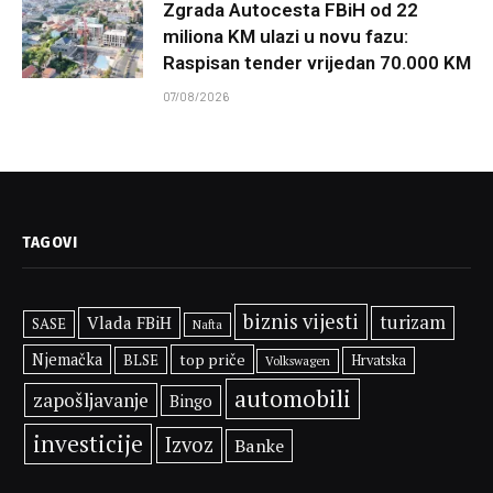
Zgrada Autocesta FBiH od 22
miliona KM ulazi u novu fazu:
Raspisan tender vrijedan 70.000 KM
07/08/2026
TAGOVI
biznis vijesti
turizam
Vlada FBiH
SASE
Nafta
Njemačka
top priče
BLSE
Hrvatska
Volkswagen
automobili
zapošljavanje
Bingo
investicije
Izvoz
Banke