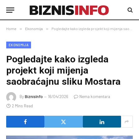
Home
»
Ekonomija
»
Pogledajte kako izgleda projekt koji mijenja saobraćajnu sliku Mostara
EKONOMIJA
Pogledajte kako izgleda
projekt koji mijenja
saobraćajnu sliku Mostara
By
BiznisInfo
16/04/2026
Nema komentara
2 Mins Read