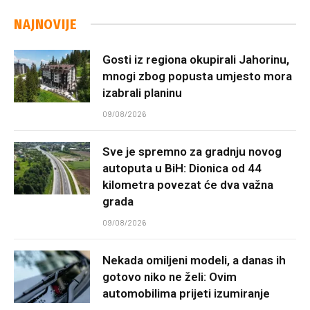
NAJNOVIJE
Gosti iz regiona okupirali Jahorinu,
mnogi zbog popusta umjesto mora
izabrali planinu
09/08/2026
Sve je spremno za gradnju novog
autoputa u BiH: Dionica od 44
kilometra povezat će dva važna
grada
09/08/2026
Nekada omiljeni modeli, a danas ih
gotovo niko ne želi: Ovim
automobilima prijeti izumiranje