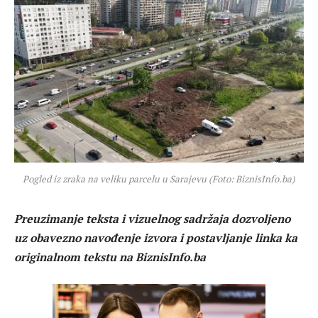
Pogled iz zraka na veliku parcelu u Sarajevu (Foto: BiznisInfo.ba)
Preuzimanje teksta i vizuelnog sadržaja dozvoljeno
uz obavezno navođenje izvora i postavljanje linka ka
originalnom tekstu na BiznisInfo.ba