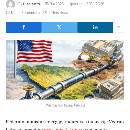
By
BiznisInfo
15/04/2026
Updated:
15/04/2026
Nema komentara
2 Mins Read
Ilustracija: BiznisInfo.ba
Federalni ministar energije, rudarstva i industrije Vedran
Lakić je, povodom
usvajanja Zakona
o izmjenama i