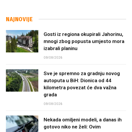
NAJNOVIJE
Gosti iz regiona okupirali Jahorinu,
mnogi zbog popusta umjesto mora
izabrali planinu
09/08/2026
Sve je spremno za gradnju novog
autoputa u BiH: Dionica od 44
kilometra povezat će dva važna
grada
09/08/2026
Nekada omiljeni modeli, a danas ih
gotovo niko ne želi: Ovim