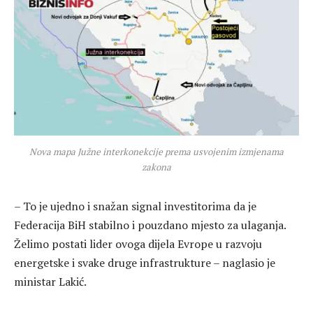
Nova mapa Južne interkonekcije prema usvojenim izmjenama
zakona
– To je ujedno i snažan signal investitorima da je
Federacija BiH stabilno i pouzdano mjesto za ulaganja.
Želimo postati lider ovoga dijela Evrope u razvoju
energetske i svake druge infrastrukture – naglasio je
ministar Lakić.