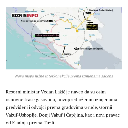
Nova mapa Južne interkonekcije prema izmjenama zakona
Resorni ministar Vedan Lakić je naveo da su osim
osnovne trase gasovoda, novopredloženim izmjenama
predviđeni i odvojci prema gradovima Grude, Gornji
Vakuf-Uskoplje, Donji Vakuf i Čapljina, kao i novi pravac
od Kladnja prema Tuzli.