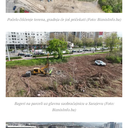
Počelo čišćenje terena, gradnja će još pričekati (Foto: BiznisInfo.ba)
Bageri na parceli uz glavnu saobraćajnicu u Sarajevu (Foto:
BiznisInfo.ba)