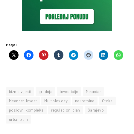
Podjeli:
biznis vijesti
gradnja
investicije
Meandar
Meander-Invest
Multiplex city
nekretnine
Otoka
poslovni kompleks
regulacioni plan
Sarajevo
urbanizam