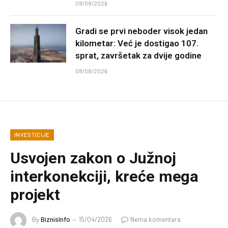
09/08/2026
Gradi se prvi neboder visok jedan
kilometar: Već je dostigao 107.
sprat, završetak za dvije godine
08/08/2026
INVESTICIJE
Usvojen zakon o Južnoj
interkonekciji, kreće mega
projekt
By
BiznisInfo
15/04/2026
Nema komentara