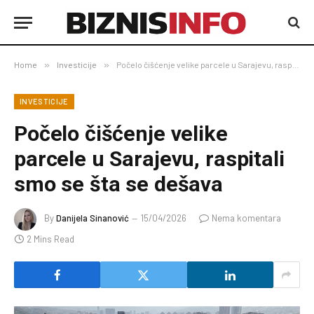
Home
»
Investicije
»
Počelo čišćenje velike parcele u Sarajevu, raspitali smo se šta se dešava
INVESTICIJE
Počelo čišćenje velike
parcele u Sarajevu, raspitali
smo se šta se dešava
By
Danijela Sinanović
15/04/2026
Nema komentara
2 Mins Read