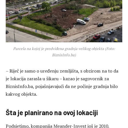
Parcela na kojoj je predviđena gradnja velikog objekta (Foto:
BiznisInfo.ba)
– Riječ je samo o uređenju zemljišta, s obzirom na to da
je lokacija zarasla u šikaru – kazao je sagovornik za
BiznisInfo.ba, pojašnjavajući da ne počinje gradnja bilo
kakvog objekta.
Šta je planirano na ovoj lokaciji
Podsjetimo, kompanija Meander-Invest još je 2010.