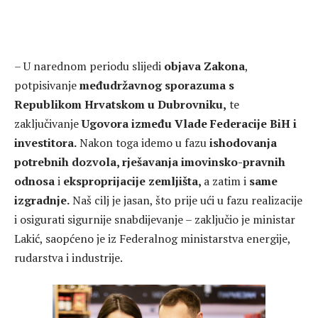
– U narednom periodu slijedi
objava Zakona
,
potpisivanje
međudržavnog sporazuma s
Republikom Hrvatskom u Dubrovniku,
te
zaključivanje
Ugovora između Vlade Federacije BiH i
investitora.
Nakon toga idemo u fazu
ishodovanja
potrebnih dozvola, rješavanja imovinsko-pravnih
odnosa
i
eksproprijacije zemljišta,
a zatim i
same
izgradnje.
Naš cilj je jasan, što prije ući u fazu realizacije
i osigurati sigurnije snabdijevanje – zaključio je ministar
Lakić, saopćeno je iz Federalnog ministarstva energije,
rudarstva i industrije.