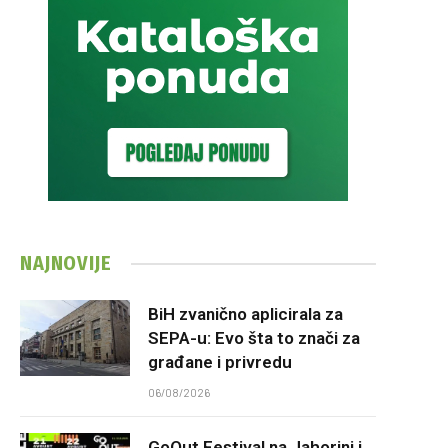
NAJNOVIJE
BiH zvanično aplicirala za
SEPA-u: Evo šta to znači za
građane i privredu
06/08/2026
GoOut Festival na Jahorini i