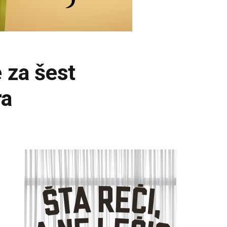
 za šest
ra