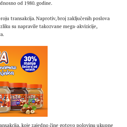
 odnosno od 1980. godine.
roju transakcija. Naprotiv, broj zaključenih poslova
Razliku su napravile takozvane mega-akvizicije,
a.
transakcija, koje zajedno čine gotovo polovinu ukupne