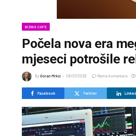
BIZNIS CAFE
Počela nova era meg
mjeseci potrošile re
By
Goran Mrkić
08/07/2026
Nema komentara
Facebook
Twitter
Linked