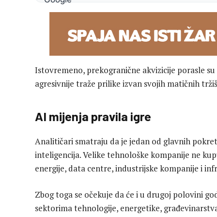
Istovremeno, prekogranične akvizicije porasle su
agresivnije traže prilike izvan svojih matičnih tržiš
AI mijenja pravila igre
Analitičari smatraju da je jedan od glavnih pokre
inteligencija. Velike tehnološke kompanije ne kup
energije, data centre, industrijske kompanije i in
Zbog toga se očekuje da će i u drugoj polovini go
sektorima tehnologije, energetike, građevinarstva