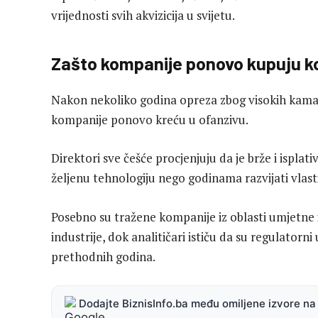
vrijednosti svih akvizicija u svijetu.
Zašto kompanije ponovo kupuju k
Nakon nekoliko godina opreza zbog visokih kamatnih
kompanije ponovo kreću u ofanzivu.
Direktori sve češće procjenjuju da je brže i isplat
željenu tehnologiju nego godinama razvijati vlasti
Posebno su tražene kompanije iz oblasti umjetne in
industrije, dok analitičari ističu da su regulatorni
prethodnih godina.
Dodajte BiznisInfo.ba među omiljene izvore n