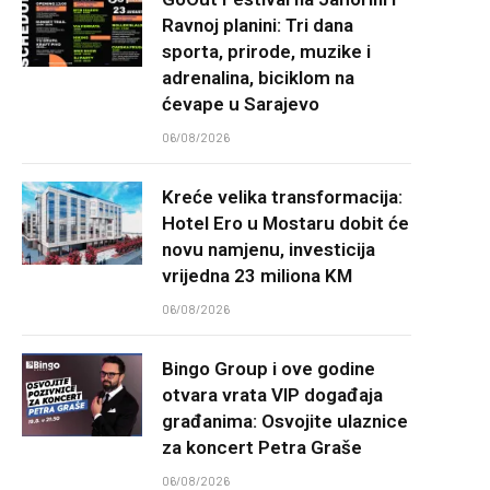
Ravnoj planini: Tri dana
sporta, prirode, muzike i
adrenalina, biciklom na
ćevape u Sarajevo
06/08/2026
Kreće velika transformacija:
Hotel Ero u Mostaru dobit će
novu namjenu, investicija
vrijedna 23 miliona KM
06/08/2026
Bingo Group i ove godine
otvara vrata VIP događaja
građanima: Osvojite ulaznice
za koncert Petra Graše
06/08/2026