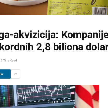
a-akvizicija: Kompanije
kordnih 2,8 biliona dola
3 Mins Read
In