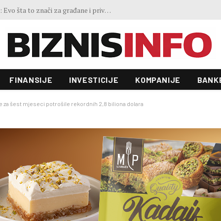
GoOut Festival na Jahorini i Ravnoj planini: Tri dana sporta, prirode, muzike i adrenalina, biciklom na ćevape u Sarajevo
FINANSIJE
INVESTICIJE
KOMPANIJE
BANK
 za šest mjeseci potrošile rekordnih 2,8 biliona dolara