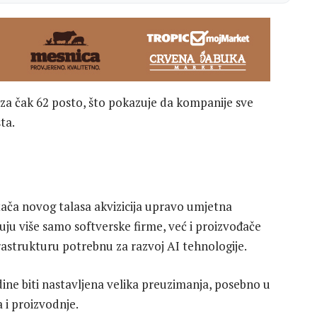
 za čak 62 posto, što pokazuje da kompanije sve
ta.
tača novog talasa akvizicija upravo umjetna
uju više samo softverske firme, već i proizvođače
frastrukturu potrebnu za razvoj AI tehnologije.
dine biti nastavljena velika preuzimanja, posebno u
 i proizvodnje.