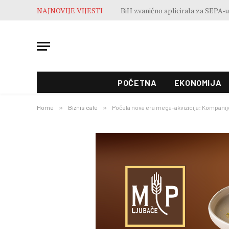
NAJNOVIJE VIJESTI
POČETNA
EKONOMIJA
Home
»
Biznis cafe
»
Počela nova era mega-akvizicija: Kompanije