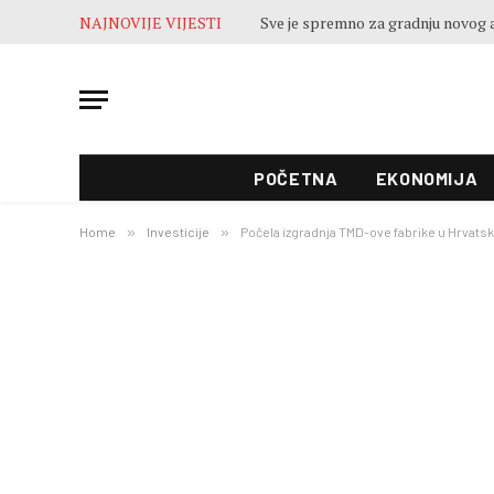
NAJNOVIJE VIJESTI
POČETNA
EKONOMIJA
Home
»
Investicije
»
Počela izgradnja TMD-ove fabrike u Hrvatsk