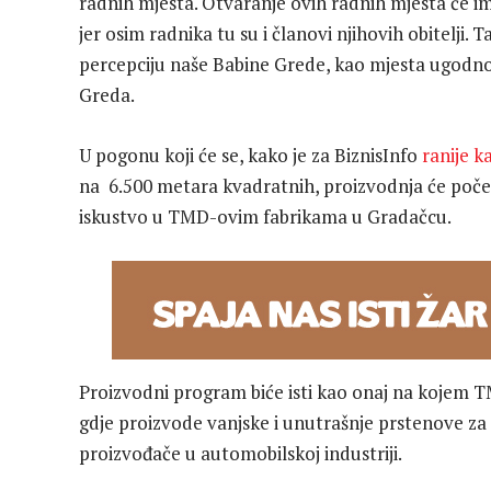
radnih mjesta. Otvaranje ovih radnih mjesta će ima
jer osim radnika tu su i članovi njihovih obitelji. 
percepciju naše Babine Grede, kao mjesta ugodnog 
Greda.
U pogonu koji će se, kako je za BiznisInfo
ranije k
na 6.500 metara kvadratnih, proizvodnja će početi 
iskustvo u TMD-ovim fabrikama u Gradačcu.
Proizvodni program biće isti kao onaj na kojem T
gdje proizvode vanjske i unutrašnje prstenove za
proizvođače u automobilskoj industriji.