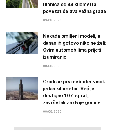
Dionica od 44 kilometra
povezat će dva važna grada
09/08/2026
Nekada omiljeni modeli, a
danas ih gotovo niko ne želi:
Ovim automobilima prijeti
izumiranje
09/08/2026
Gradi se prvi neboder visok
jedan kilometar: Već je
dostigao 107. sprat,
završetak za dvije godine
08/08/2026