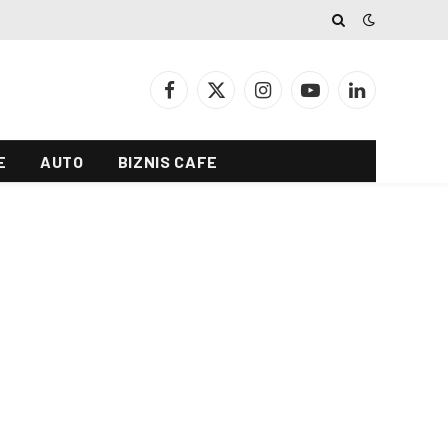
Facebook
X
Instagram
YouTube
LinkedIn
(Twitter)
E
AUTO
BIZNIS CAFE