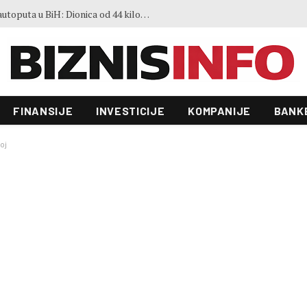
Sve je spremno za gradnju novog autoputa u BiH: Dionica od 44 kilometra povezat će dva važna grada
FINANSIJE
INVESTICIJE
KOMPANIJE
BANK
oj