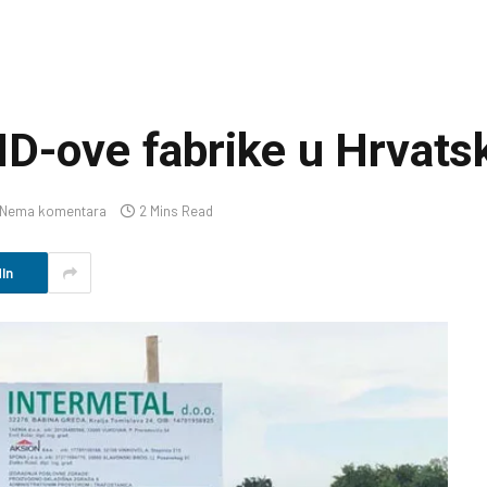
D-ove fabrike u Hrvats
Nema komentara
2 Mins Read
In