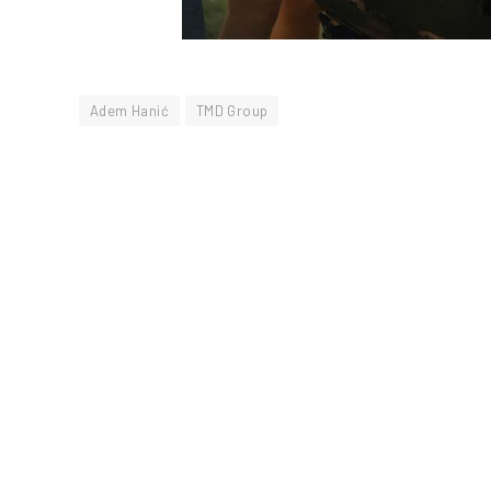
Adem Hanić
TMD Group