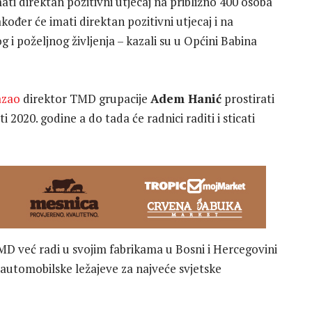
ti direktan pozitivni utjecaj na približno 400 osoba
Također će imati direktan pozitivni utjecaj i na
i poželjnog življenja – kazali su u Općini Babina
azao
direktor TMD grupacije
Adem Hanić
prostirati
2020. godine a do tada će radnici raditi i sticati
MD već radi u svojim fabrikama u Bosni i Hercegovini
 automobilske ležajeve za najveće svjetske