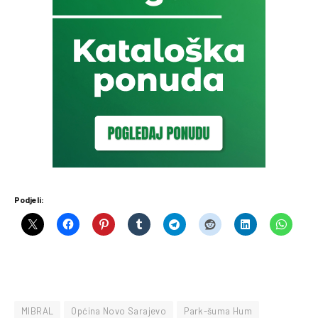
Podjeli:
MIBRAL
Općina Novo Sarajevo
Park-šuma Hum