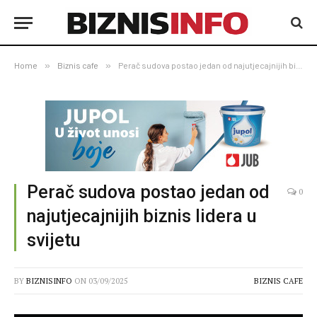
Home
»
Biznis cafe
»
Perač sudova postao jedan od najutjecajnijih biznis lidera u svijetu
Perač sudova postao jedan od
0
najutjecajnijih biznis lidera u
svijetu
BY
BIZNISINFO
ON
03/09/2025
BIZNIS CAFE