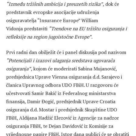
“Između tržišnih ambicija i preuzetih rizika”
, dok će
predstavnik evropske asocijacije udruženja
osiguravatelja “Insurance Europe” William
Vidonja predstaviti
“Trendove na EU tržištu osiguranja i
refleksije na region jugoistočne Evrope”
.
Prvi radni dan obilježit će i panel diskusija pod nazivom
“Potencijali i izazovi ulaganja sredstava ugovarača
osiguranja”
, kojom će moderirati Sabina Mujanović,
predsjednica Uprave Vienna osiguranja d.d. Sarajevo i
članica Upravnog odbora UDO FBiH. U razgovoru će
učestvovati Samir Bakić iz Federalnog ministarstva
finansija, Damir Đogić, predsjednik Uprave Croatia
osiguranja d.d. Mostar i predsjednik Skupštine UDO
FBiH, Aldijana Hadžić Elezović iz Agencije za nadzor
osiguranja FBiH, te Dejan Davidović iz Komisije za
vrijednosne papire FBiH. Istog dana publici će se obratiti