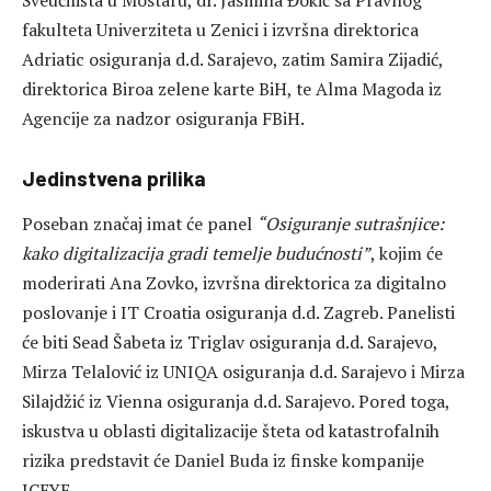
Sveučilišta u Mostaru, dr. Jasmina Đokić sa Pravnog
fakulteta Univerziteta u Zenici i izvršna direktorica
Adriatic osiguranja d.d. Sarajevo, zatim Samira Zijadić,
direktorica Biroa zelene karte BiH, te Alma Magoda iz
Agencije za nadzor osiguranja FBiH.
Jedinstvena prilika
Poseban značaj imat će panel
“Osiguranje sutrašnjice:
kako digitalizacija gradi temelje budućnosti”
, kojim će
moderirati Ana Zovko, izvršna direktorica za digitalno
poslovanje i IT Croatia osiguranja d.d. Zagreb. Panelisti
će biti Sead Šabeta iz Triglav osiguranja d.d. Sarajevo,
Mirza Telalović iz UNIQA osiguranja d.d. Sarajevo i Mirza
Silajdžić iz Vienna osiguranja d.d. Sarajevo. Pored toga,
iskustva u oblasti digitalizacije šteta od katastrofalnih
rizika predstavit će Daniel Buda iz finske kompanije
ICEYE.