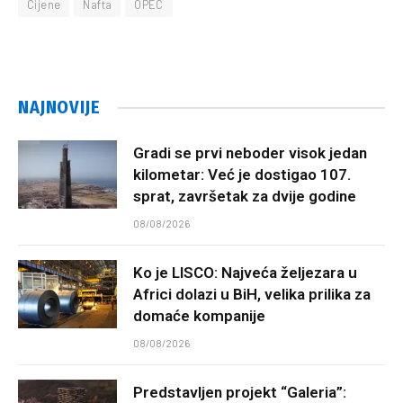
Cijene
Nafta
OPEC
NAJNOVIJE
Gradi se prvi neboder visok jedan
kilometar: Već je dostigao 107.
sprat, završetak za dvije godine
08/08/2026
Ko je LISCO: Najveća željezara u
Africi dolazi u BiH, velika prilika za
domaće kompanije
08/08/2026
Predstavljen projekt “Galeria”: