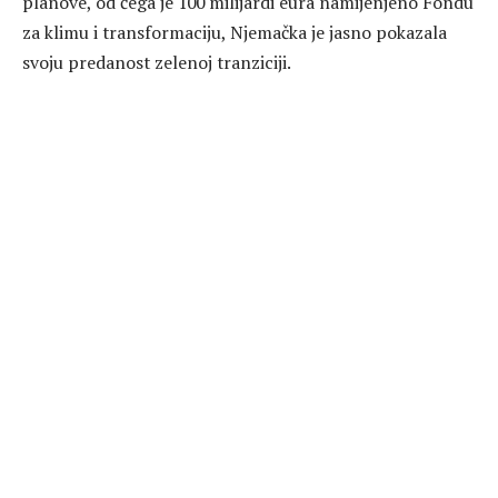
planove, od čega je 100 milijardi eura namijenjeno Fondu
za klimu i transformaciju, Njemačka je jasno pokazala
svoju predanost zelenoj tranziciji.