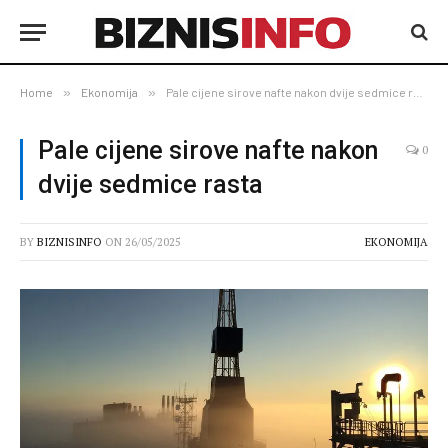
Home
»
Ekonomija
»
Pale cijene sirove nafte nakon dvije sedmice rasta
Pale cijene sirove nafte nakon
0
dvije sedmice rasta
BY
BIZNISINFO
ON
26/05/2025
EKONOMIJA