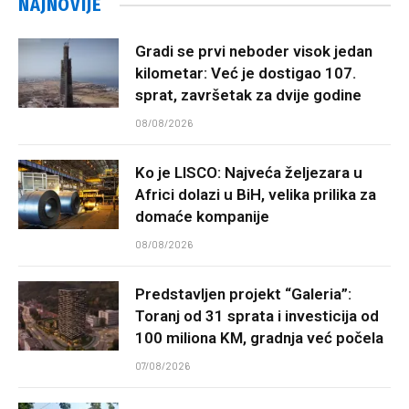
NAJNOVIJE
Gradi se prvi neboder visok jedan
kilometar: Već je dostigao 107.
sprat, završetak za dvije godine
08/08/2026
Ko je LISCO: Najveća željezara u
Africi dolazi u BiH, velika prilika za
domaće kompanije
08/08/2026
Predstavljen projekt “Galeria”:
Toranj od 31 sprata i investicija od
100 miliona KM, gradnja već počela
07/08/2026