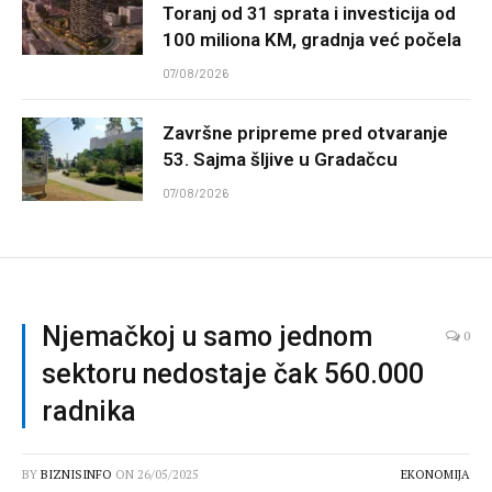
Toranj od 31 sprata i investicija od
100 miliona KM, gradnja već počela
07/08/2026
Završne pripreme pred otvaranje
53. Sajma šljive u Gradačcu
07/08/2026
Njemačkoj u samo jednom
0
sektoru nedostaje čak 560.000
radnika
BY
BIZNISINFO
ON
26/05/2025
EKONOMIJA