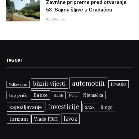
Završne pripreme pred otvaranje
53. Sajma šljive u Gradačcu
07/08/2026
TAGOVI
automobili
biznis vijesti
Hrvatska
Volkswagen
Banke
top priče
Njemačka
BLSE
Nafta
investicije
zapošljavanje
Bingo
SASE
Izvoz
turizam
Vlada FBiH