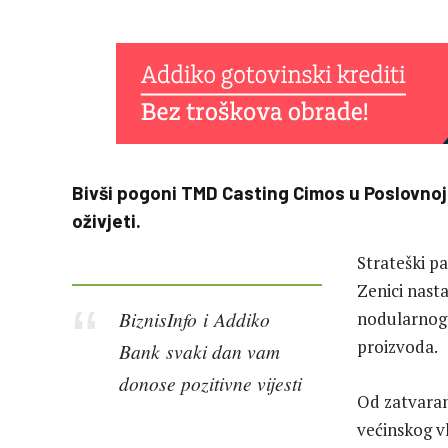
Bivši pogoni TMD Casting Cimos u Poslovnoj
oživjeti.
Strateški p
Zenici nasta
BiznisInfo i Addiko
nodularnog i
proizvoda.
Bank svaki dan vam
donose pozitivne vijesti
Od zatvara
većinskog vl