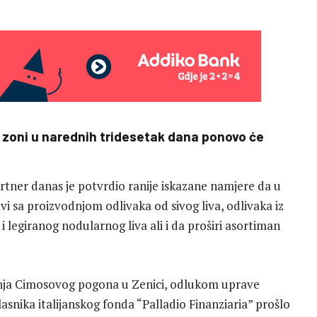
 zoni u narednih tridesetak dana ponovo će
artner danas je potvrdio ranije iskazane namjere da u
vi sa proizvodnjom odlivaka od sivog liva, odlivaka iz
 legiranog nodularnog liva ali i da proširi asortiman
nja Cimosovog pogona u Zenici, odlukom uprave
asnika italijanskog fonda “Palladio Finanziaria” prošlo