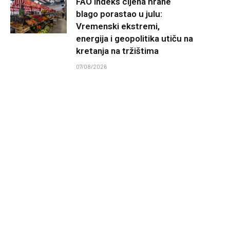
FAO indeks cijena hrane
blago porastao u julu:
Vremenski ekstremi,
energija i geopolitika utiču na
kretanja na tržištima
07/08/2026