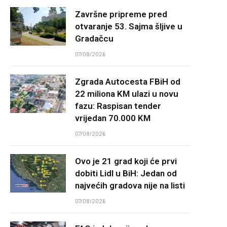
Završne pripreme pred
otvaranje 53. Sajma šljive u
Gradačcu
07/08/2026
Zgrada Autocesta FBiH od
22 miliona KM ulazi u novu
fazu: Raspisan tender
vrijedan 70.000 KM
07/08/2026
Ovo je 21 grad koji će prvi
dobiti Lidl u BiH: Jedan od
najvećih gradova nije na listi
07/08/2026