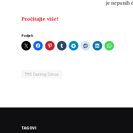
je nepunih d
Pročitajte više!
Podjeli:
TMD Casting Cimos
TAGOVI