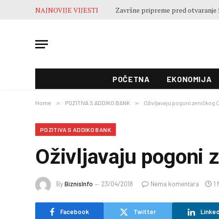
NAJNOVIJE VIJESTI
POČETNA
EKONOMIJA
Home
»
POZITIVA S ADDIKO BANK
»
Oživljavaju pogoni zeničkog
POZITIVA S ADDIKO BANK
Oživljavaju pogoni
By
BiznisInfo
23/04/2018
Nema komentara
1
Facebook
Twitter
Linked