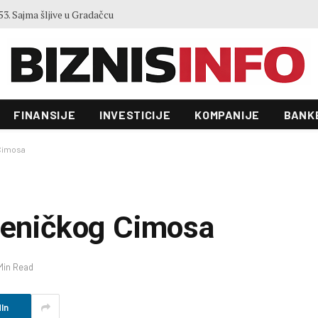
Zgrada Autocesta FBiH od 22 miliona KM ulazi u novu fazu: Raspisan tender vrijedan 70.000 KM
FINANSIJE
INVESTICIJE
KOMPANIJE
BANK
 Cimosa
 zeničkog Cimosa
 Min Read
In