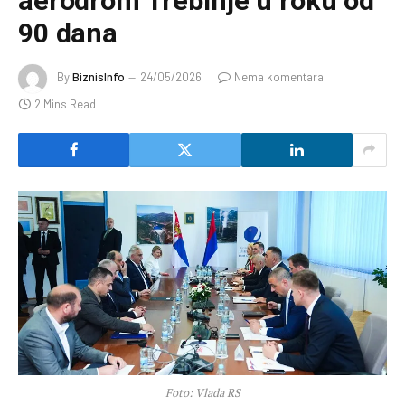
aerodrom Trebinje u roku od
90 dana
By
BiznisInfo
24/05/2026
Nema komentara
2 Mins Read
Foto: Vlada RS