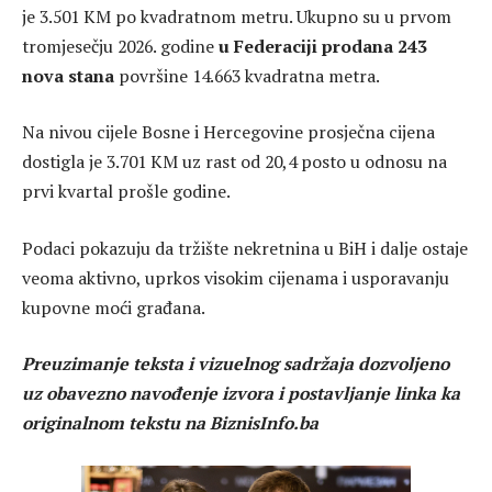
je 3.501 KM po kvadratnom metru. Ukupno su u prvom
tromjesečju 2026. godine
u Federaciji prodana 243
nova stana
površine 14.663 kvadratna metra.
Na nivou cijele Bosne i Hercegovine prosječna cijena
dostigla je 3.701 KM uz rast od 20,4 posto u odnosu na
prvi kvartal prošle godine.
Podaci pokazuju da tržište nekretnina u BiH i dalje ostaje
veoma aktivno, uprkos visokim cijenama i usporavanju
kupovne moći građana.
Preuzimanje teksta i vizuelnog sadržaja dozvoljeno
uz obavezno navođenje izvora i postavljanje linka ka
originalnom tekstu na BiznisInfo.ba