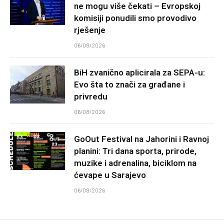
ne mogu više čekati – Evropskoj
komisiji ponudili smo provodivo
rješenje
06/08/2026
BiH zvanično aplicirala za SEPA-u:
Evo šta to znači za građane i
privredu
06/08/2026
GoOut Festival na Jahorini i Ravnoj
planini: Tri dana sporta, prirode,
muzike i adrenalina, biciklom na
ćevape u Sarajevo
06/08/2026