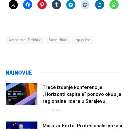
Aerodrom Trebinje
Savo Minić
top priče
NAJNOVIJE
Treće izdanje konferencije
„Horizonti kapitala“ ponovo okuplja
regionalne lidere u Sarajevu
06/08/2026
Ministar Forto: Profesionalni vozači