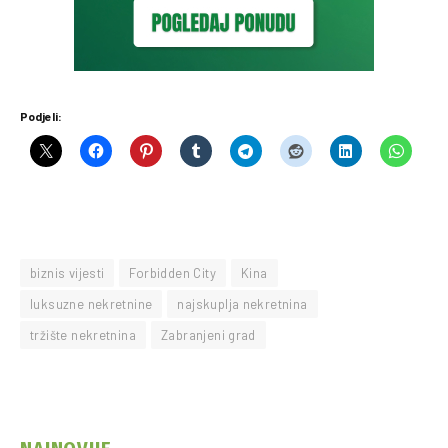
Podjeli:
biznis vijesti
Forbidden City
Kina
luksuzne nekretnine
najskuplja nekretnina
tržište nekretnina
Zabranjeni grad