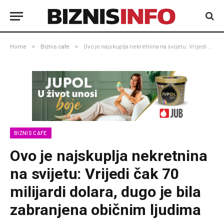
Home
»
Biznis cafe
»
Ovo je najskuplja nekretnina na svijetu: Vrijedi čak 70 milijardi dolara, dugo je bila zabranjena običnim ljudima
BIZNIS CAFE
Ovo je najskuplja nekretnina
na svijetu: Vrijedi čak 70
milijardi dolara, dugo je bila
zabranjena običnim ljudima