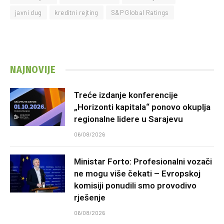
javni dug
kreditni rejting
S&P Global Ratings
NAJNOVIJE
Treće izdanje konferencije
„Horizonti kapitala“ ponovo okuplja
regionalne lidere u Sarajevu
06/08/2026
Ministar Forto: Profesionalni vozači
ne mogu više čekati – Evropskoj
komisiji ponudili smo provodivo
rješenje
06/08/2026