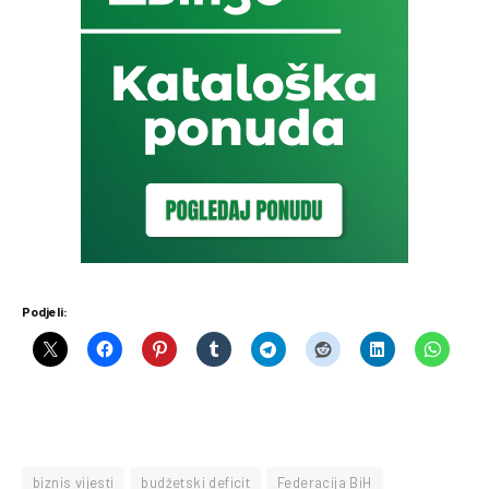
Podjeli:
biznis vijesti
budžetski deficit
Federacija BiH