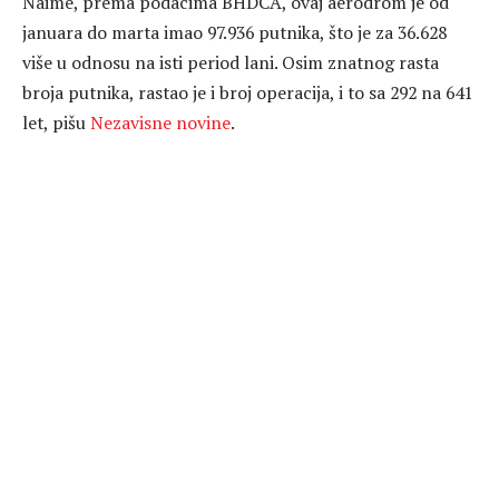
Naime, prema podacima BHDCA, ovaj aerodrom je od
januara do marta imao 97.936 putnika, što je za 36.628
više u odnosu na isti period lani. Osim znatnog rasta
broja putnika, rastao je i broj operacija, i to sa 292 na 641
let, pišu
Nezavisne novine
.