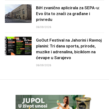
BiH zvanično aplicirala za SEPA-u:
Evo šta to znači za građane i
privredu
06/08/2026
GoOut Festival na Jahorini i Ravnoj
planini: Tri dana sporta, prirode,
muzike i adrenalina, biciklom na
ćevape u Sarajevo
06/08/2026