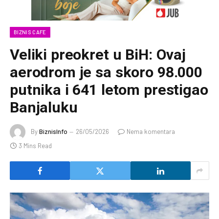
BIZNIS CAFE
Veliki preokret u BiH: Ovaj
aerodrom je sa skoro 98.000
putnika i 641 letom prestigao
Banjaluku
By
BiznisInfo
26/05/2026
Nema komentara
3 Mins Read