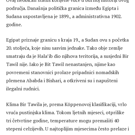
područja. Današnja politička granica između Egipta i
Sudana uspostavljena je 1899., a administrativna 1902.
godine.
Egipat priznaje granicu s kraja 19., a Sudan ovu s početka
20. stoljeća, koje nisu sasvim jednake. Tako obje zemlje
smatraju da je Hala’ib dio njihova teritorija, a susjedni Bir
Tawil nije. Iako je Bit Tawil nenastanjen, njime kao
povremeni stanovnici prolaze pripadnici nomadskih
plemena Ababda i Bishari, a otkriveni su i napušteni
ilegalni rudnici.
Klima Bir Tawila je, prema Köppenovoj klasifikaciji, vrlo
vruća pustinjska klima. Tokom ljetnih mjeseci, otprilike
tri četvrtine godine, temperature mogu premašiti 40
stepeni celzijevih. U najtoplijim mjesecima često prelaze i