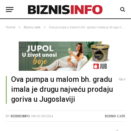
Home
»
Biznis cafe
»
Ova pumpa u malom bh. gradu imala je drugu najveću prodaju goriva u Jugoslaviji
Ova pumpa u malom bh. gradu
0
imala je drugu najveću prodaju
goriva u Jugoslaviji
BY
BIZNISINFO
ON
01/09/2024
BIZNIS CAFE