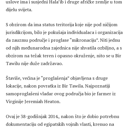
uslove ima i susjedni Hala’ib i druge afričke zemlje u tom
dijelu svijeta.
S obzirom da ima status teritorija koje nije pod ničijom
jurisdikcijom, bilo je pokušaja individualaca i organizacija
da zauzmu područje i proglase “mikronaciju”. Niti jednu
od njih međunarodna zajednica nije shvatila ozbiljno, a s
obzirom na težak teren i opasno okruženje, nito se u Bir
Tawilu nije duže zadržavao.
Štaviše, većina je “proglašenja” objavljena s druge
lokacije, nakon povratka iz Bir Tawila. Najpoznatiji
samoproglašeni vladar ovog područja bio je farmer iz
Virginije Jeremiah Heaton.
Ovaj je 38-godišnjak 2014., nakon što je dobio potrebnu
dokumentaciju od egipatskih vojnih vlasti, krenuo na