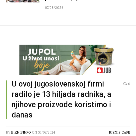
07/08/2026
U ovoj jugoslovenskoj firmi
0
radilo je 13 hiljada radnika, a
njihove proizvode koristimo i
danas
BY
BIZNISINFO
ON
31/08/2024
BIZNIS CAFE