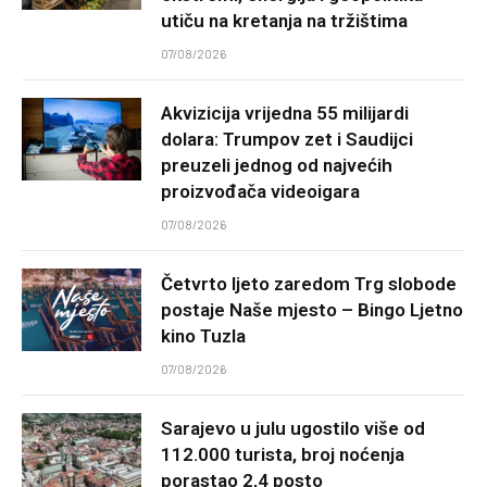
utiču na kretanja na tržištima
07/08/2026
Akvizicija vrijedna 55 milijardi
dolara: Trumpov zet i Saudijci
preuzeli jednog od najvećih
proizvođača videoigara
07/08/2026
Četvrto ljeto zaredom Trg slobode
postaje Naše mjesto – Bingo Ljetno
kino Tuzla
07/08/2026
Sarajevo u julu ugostilo više od
112.000 turista, broj noćenja
porastao 2,4 posto