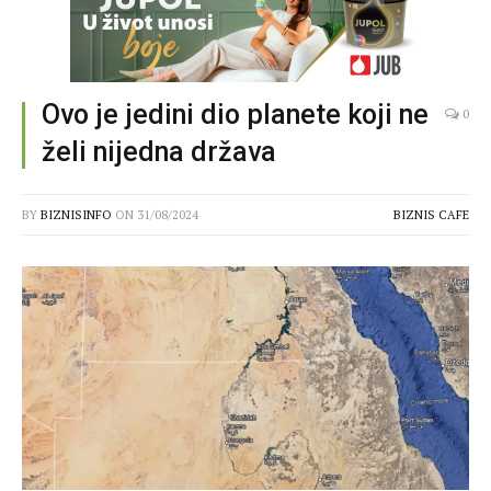
Ovo je jedini dio planete koji ne
0
želi nijedna država
BY
BIZNISINFO
ON
31/08/2024
BIZNIS CAFE