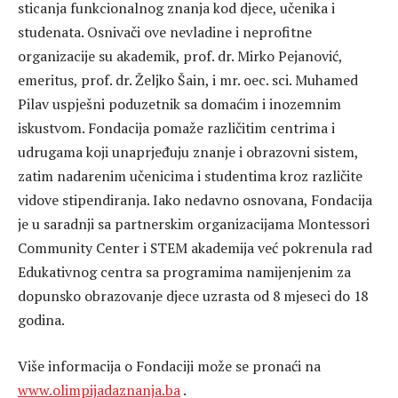
sticanja funkcionalnog znanja kod djece, učenika i
studenata. Osnivači ove nevladine i neprofitne
organizacije su akademik, prof. dr. Mirko Pejanović,
emeritus, prof. dr. Željko Šain, i mr. oec. sci. Muhamed
Pilav uspješni poduzetnik sa domaćim i inozemnim
iskustvom. Fondacija pomaže različitim centrima i
udrugama koji unaprjeđuju znanje i obrazovni sistem,
zatim nadarenim učenicima i studentima kroz različite
vidove stipendiranja. Iako nedavno osnovana, Fondacija
je u saradnji sa partnerskim organizacijama Montessori
Community Center i STEM akademija već pokrenula rad
Edukativnog centra sa programima namijenjenim za
dopunsko obrazovanje djece uzrasta od 8 mjeseci do 18
godina.
Više informacija o Fondaciji može se pronaći na
www.olimpijadaznanja.ba
.