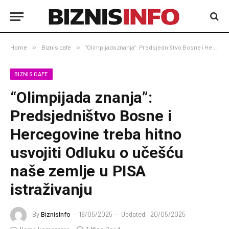
Home
»
Biznis cafe
»
“Olimpijada znanja”: Predsjedništvo Bosne i Hercegovine treba hitno usvojiti Odluku o učešću naše zemlje u PISA istraživanju
BIZNIS CAFE
“Olimpijada znanja”:
Predsjedništvo Bosne i
Hercegovine treba hitno
usvojiti Odluku o učešću
naše zemlje u PISA
istraživanju
By
BiznisInfo
19/05/2025
Updated:
20/05/2025