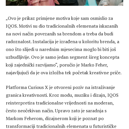
„Ovo je prikaz primjene motiva koje sam osmislio za
IQOS. Motivi su dio tradicionalnih elemenata iskazanih
na novi način povezanih sa brendom a treba da budi
radoznalost. Instalacija je izrađena u koloritu brenda, a
ono što slijedi u narednim mjesecima moglo bi biti još
uzbudljivije. Ovo je samo jedan segment šireg koncepta
koji zajednički razvijamo“, poručio je Marko Feher,
najavljujući da je ova izložba tek početak kreativne priče.
Platforma Curious X je otvoreni poziv na istraživanje
granica kreativnosti. Kroz modu, muziku i dizajn, IQOS
reinterpretira tradicionalne vrijednosti na moderan,
često neočekivan način. Upravo zato je saradnja s
Markom Feherom, dizajnerom koji je poznat po
transformaciji tradicionalnih elemenata u futurističke