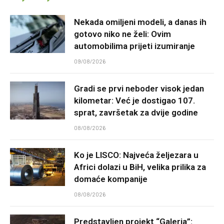
Nekada omiljeni modeli, a danas ih
gotovo niko ne želi: Ovim
automobilima prijeti izumiranje
09/08/2026
Gradi se prvi neboder visok jedan
kilometar: Već je dostigao 107.
sprat, završetak za dvije godine
08/08/2026
Ko je LISCO: Najveća željezara u
Africi dolazi u BiH, velika prilika za
domaće kompanije
08/08/2026
Predstavljen projekt “Galeria”: