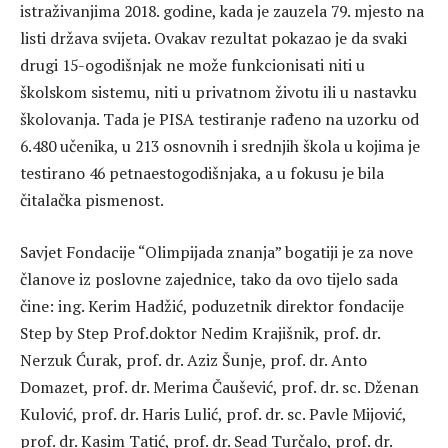
istraživanjima 2018. godine, kada je zauzela 79. mjesto na
listi država svijeta. Ovakav rezultat pokazao je da svaki
drugi 15-ogodišnjak ne može funkcionisati niti u
školskom sistemu, niti u privatnom životu ili u nastavku
školovanja. Tada je PISA testiranje rađeno na uzorku od
6.480 učenika, u 213 osnovnih i srednjih škola u kojima je
testirano 46 petnaestogodišnjaka, a u fokusu je bila
čitalačka pismenost.
Savjet Fondacije “Olimpijada znanja” bogatiji je za nove
članove iz poslovne zajednice, tako da ovo tijelo sada
čine: ing. Kerim Hadžić, poduzetnik direktor fondacije
Step by Step Prof.doktor Nedim Krajišnik, prof. dr.
Nerzuk Ćurak, prof. dr. Aziz Šunje, prof. dr. Anto
Domazet, prof. dr. Merima Čaušević, prof. dr. sc. Dženan
Kulović, prof. dr. Haris Lulić, prof. dr. sc. Pavle Mijović,
prof. dr. Kasim Tatić, prof. dr. Sead Turčalo, prof. dr.