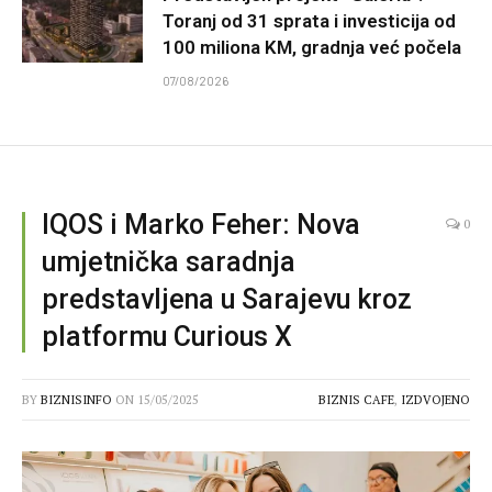
Toranj od 31 sprata i investicija od
100 miliona KM, gradnja već počela
07/08/2026
IQOS i Marko Feher: Nova
0
umjetnička saradnja
predstavljena u Sarajevu kroz
platformu Curious X
BY
BIZNISINFO
ON
15/05/2025
BIZNIS CAFE
,
IZDVOJENO